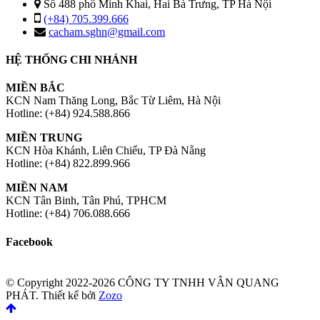
Số 488 phố Minh Khai, Hai Bà Trưng, TP Hà Nội
(+84) 705.399.666
cacham.sghn@gmail.com
HỆ THỐNG CHI NHÁNH
MIỀN BẮC
KCN Nam Thăng Long, Bắc Từ Liêm, Hà Nội
Hotline: (+84) 924.588.866
MIỀN TRUNG
KCN Hòa Khánh, Liên Chiểu, TP Đà Nẵng
Hotline: (+84) 822.899.966
MIỀN NAM
KCN Tân Binh, Tân Phú, TPHCM
Hotline: (+84) 706.088.666
Facebook
© Copyright 2022-2026 CÔNG TY TNHH VÂN QUANG
PHÁT.
Thiết kế bởi
Zozo