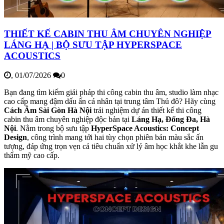
THIẾT KẾ CABIN THU ÂM CHUYÊN NGHIỆP
LÁNG HẠ | BỘ SƯU TẬP HYPERSPACE
ACOUSTICS
,
01/07/2026
0
Bạn đang tìm kiếm giải pháp thi công cabin thu âm, studio làm nhạc
cao cấp mang đậm dấu ấn cá nhân tại trung tâm Thủ đô? Hãy cùng
Cách Âm Sài Gòn Hà Nội
trải nghiệm dự án thiết kế thi công
cabin thu âm chuyên nghiệp độc bản tại
Láng Hạ, Đống Đa, Hà
Nội
. Nằm trong bộ sưu tập
HyperSpace Acoustics: Concept
Design
, công trình mang tới hai tùy chọn phiên bản màu sắc ấn
tượng, đáp ứng trọn vẹn cả tiêu chuẩn xử lý âm học khắt khe lẫn gu
thẩm mỹ cao cấp.