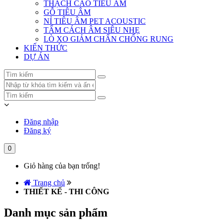
THẠCH CAO TIÊU ÂM
GỖ TIÊU ÂM
NỈ TIÊU ÂM PET ACOUSTIC
TẤM CÁCH ÂM SIÊU NHẸ
LÒ XO GIẢM CHẤN CHỐNG RUNG
KIẾN THỨC
DỰ ÁN
Đăng nhập
Đăng ký
0
Giỏ hàng của bạn trống!
Trang chủ
THIẾT KẾ - THI CÔNG
Danh mục sản phẩm