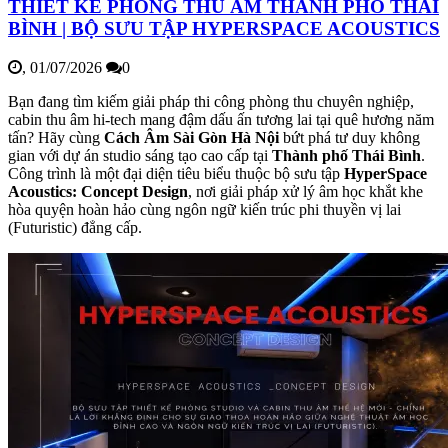
THIẾT KẾ PHÒNG THU ÂM THÀNH PHỐ THÁI
BÌNH | BỘ SƯU TẬP HYPERSPACE ACOUSTICS
,
01/07/2026
0
Bạn đang tìm kiếm giải pháp thi công phòng thu chuyên nghiệp,
cabin thu âm hi-tech mang đậm dấu ấn tương lai tại quê hương năm
tấn? Hãy cùng
Cách Âm Sài Gòn Hà Nội
bứt phá tư duy không
gian với dự án studio sáng tạo cao cấp tại
Thành phố Thái Bình
.
Công trình là một đại diện tiêu biểu thuộc bộ sưu tập
HyperSpace
Acoustics: Concept Design
, nơi giải pháp xử lý âm học khắt khe
hòa quyện hoàn hảo cùng ngôn ngữ kiến trúc phi thuyền vị lai
(Futuristic) đẳng cấp.