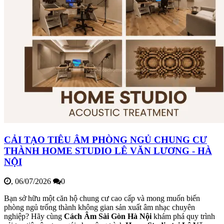
CẢI TẠO TIÊU ÂM PHÒNG NGỦ CHUNG CƯ
THÀNH HOME STUDIO LÊ VĂN LƯƠNG - HÀ
NỘI
,
06/07/2026
0
Bạn sở hữu một căn hộ chung cư cao cấp và mong muốn biến
phòng ngủ trống thành không gian sản xuất âm nhạc chuyên
nghiệp? Hãy cùng
Cách Âm Sài Gòn Hà Nội
khám phá quy trình