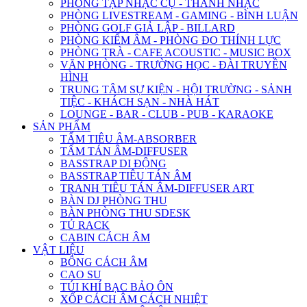
PHÒNG TẬP NHẠC CỤ - THANH NHẠC
PHÒNG LIVESTREAM - GAMING - BÌNH LUẬN
PHÒNG GOLF GIẢ LẬP - BILLARD
PHÒNG KIỂM ÂM - PHÒNG ĐO THÍNH LỰC
PHÒNG TRÀ - CAFE ACOUSTIC - MUSIC BOX
VĂN PHÒNG - TRƯỜNG HỌC - ĐÀI TRUYỀN
HÌNH
TRUNG TÂM SỰ KIỆN - HỘI TRƯỜNG - SẢNH
TIỆC - KHÁCH SẠN - NHÀ HÁT
LOUNGE - BAR - CLUB - PUB - KARAOKE
SẢN PHẨM
TẤM TIÊU ÂM-ABSORBER
TẤM TÁN ÂM-DIFFUSER
BASSTRAP DI ĐỘNG
BASSTRAP TIÊU TÁN ÂM
TRANH TIÊU TÁN ÂM-DIFFUSER ART
BÀN DJ PHÒNG THU
BÀN PHÒNG THU SDESK
TỦ RACK
CABIN CÁCH ÂM
VẬT LIỆU
BÔNG CÁCH ÂM
CAO SU
TÚI KHÍ BẠC BẢO ÔN
XỐP CÁCH ÂM CÁCH NHIỆT