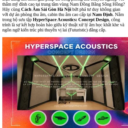
thẩm mỹ đỉnh cao tại trung tâm vùng Nam Đồng Bằng Sông Hồng?
Hãy cùng
Cách Âm Sài Gòn Hà Nội
bứt phá tư duy không gian
với dự án phòng thu âm, cabin thu âm cao cấp tại
Nam Định
. Nằm
trong bộ sưu tập
HyperSpace Acoustics: Concept Design
, công
trình là sự kết hợp hoàn hảo giữa kỹ thuật xử lý âm học khắt khe và
ngôn ngữ kiến trúc phi thuyền vị lai (Futuristic) đẳng cấp.