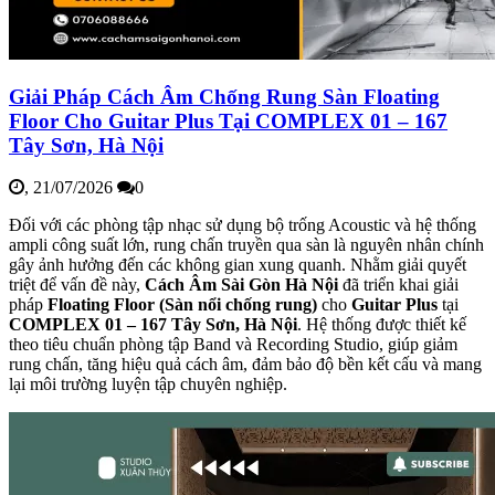
Giải Pháp Cách Âm Chống Rung Sàn Floating
Floor Cho Guitar Plus Tại COMPLEX 01 – 167
Tây Sơn, Hà Nội
,
21/07/2026
0
Đối với các phòng tập nhạc sử dụng bộ trống Acoustic và hệ thống
ampli công suất lớn, rung chấn truyền qua sàn là nguyên nhân chính
gây ảnh hưởng đến các không gian xung quanh. Nhằm giải quyết
triệt để vấn đề này,
Cách Âm Sài Gòn Hà Nội
đã triển khai giải
pháp
Floating Floor (Sàn nổi chống rung)
cho
Guitar Plus
tại
COMPLEX 01 – 167 Tây Sơn, Hà Nội
. Hệ thống được thiết kế
theo tiêu chuẩn phòng tập Band và Recording Studio, giúp giảm
rung chấn, tăng hiệu quả cách âm, đảm bảo độ bền kết cấu và mang
lại môi trường luyện tập chuyên nghiệp.