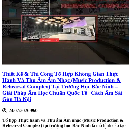
Thiết Kế & Thi Công Tổ Hợp Không Gian Thực
Hành Và Thu Âm Âm Nhạc (Music Production &
Rehearsal Complex) Tại Trường Học Bắc Ninh –
Giải Pháp Âm Học Chuẩn Quốc Tế | Cách Âm Sài
Gòn Hà Nội
,
24/07/2026
0
Tổ hợp Thực hành và Thu âm Âm nhạc (Music Production &
Rehearsal Complex) tại trường học Bắc Ninh
là mô hình đào tạo