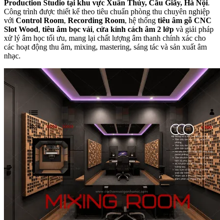
Production Studio tại khu vực Xuân Thủy, Cầu Giấy, Hà Nội
.
Công trình được thiết kế theo tiêu chuẩn phòng thu chuyên nghiệp
với
Control Room
,
Recording Room
, hệ thống
tiêu âm gỗ CNC
Slot Wood
,
tiêu âm bọc vải
,
cửa kính cách âm 2 lớp
và giải pháp
xử lý âm học tối ưu, mang lại chất lượng âm thanh chính xác cho
các hoạt động thu âm, mixing, mastering, sáng tác và sản xuất âm
nhạc.