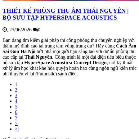
THIẾT KẾ PHÒNG THU ÂM THÁI NGUYÊN |
BỘ SƯU TẬP HYPERSPACE ACOUSTICS
,
25/06/2026
0
Bạn đang tìm kiếm giải pháp thi công phòng thu chuyên nghiệp với
thẩm mỹ đỉnh cao tại trung tâm vùng trung du? Hãy cùng
Cách Âm
Sài Gòn Hà Nội
bứt phá mọi giới hạn sáng tạo với dự án phòng thu
cao cấp tại
Thái Nguyên
. Công trình là một đại diện tiêu biểu thuộc
bộ sưu tập
HyperSpace Acoustics: Concept Design
, nơi kỹ thuật
xử lý âm học khắt khe hòa quyện hoàn hảo cùng ngôn ngữ kiến trúc
phi thuyền vị lai (Futuristic) sành điệu.
1
2
3
4
5
6
7
>
>|