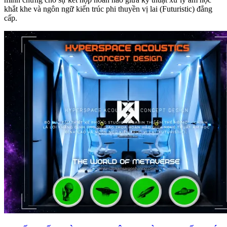
khắt khe và ngôn ngữ kiến trúc phi thuyền vị lai (Futuristic) đẳng
cấp.