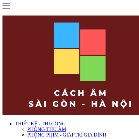
THIẾT KẾ - THI CÔNG
PHÒNG THU ÂM
PHÒNG PHIM - GIẢI TRÍ GIA ĐÌNH