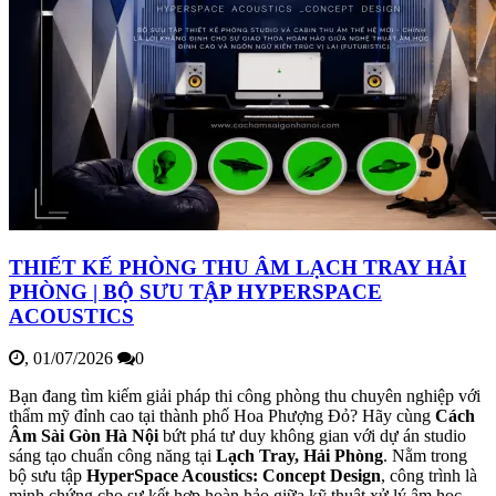
THIẾT KẾ PHÒNG THU ÂM LẠCH TRAY HẢI
PHÒNG | BỘ SƯU TẬP HYPERSPACE
ACOUSTICS
,
01/07/2026
0
Bạn đang tìm kiếm giải pháp thi công phòng thu chuyên nghiệp với
thẩm mỹ đỉnh cao tại thành phố Hoa Phượng Đỏ? Hãy cùng
Cách
Âm Sài Gòn Hà Nội
bứt phá tư duy không gian với dự án studio
sáng tạo chuẩn công năng tại
Lạch Tray, Hải Phòng
. Nằm trong
bộ sưu tập
HyperSpace Acoustics: Concept Design
, công trình là
minh chứng cho sự kết hợp hoàn hảo giữa kỹ thuật xử lý âm học