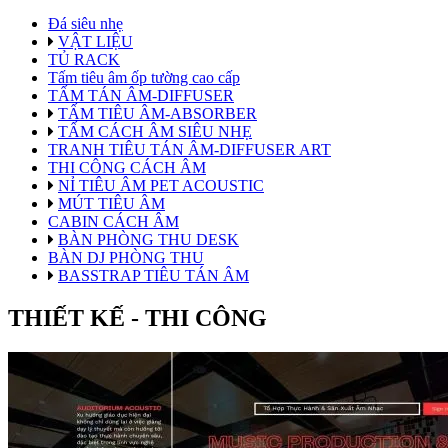
Đá siêu nhẹ
VẬT LIỆU
TỦ RACK
Tấm tiêu âm ốp tường cao cấp
TẤM TÁN ÂM-DIFFUSER
TẤM TIÊU ÂM-ABSORBER
TẤM CÁCH ÂM SIÊU NHẸ
TRANH TIÊU TÁN ÂM-DIFFUSER ART
THI CÔNG CÁCH ÂM
NỈ TIÊU ÂM PET ACOUSTIC
MÚT TIÊU ÂM
CABIN CÁCH ÂM
BÀN PHÒNG THU DESK
BÀN DJ PHÒNG THU
BASSTRAP TIÊU TÁN ÂM
THIẾT KẾ - THI CÔNG