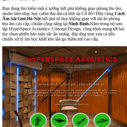
Bạn đang tìm kiếm một ý tưởng bứt phá không gian phòng thu âm,
studio làm nhạc hay cabin thu âm cá tính tại Cố đô?
Hãy cùng
Cách
Âm Sài Gòn Hà Nội
bứt phá tư duy không gian với dự án phòng
thu âm cao cấp,
chuẩn công năng tại
Ninh Bình.
Nằm trong bộ sưu
tập HyperSpace Acoustics: Concept Design, công trình mang tới hai
tùy chọn phiên bản màu sắc ấn tượng, đáp ứng trọn vẹn cả tiêu
chuẩn xử lý âm học khắt khe lẫn gu thẩm mỹ cao cấp.