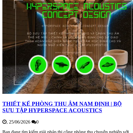
THIẾT KẾ PHÒNG THU ÂM NAM ĐỊNH | BỘ
SƯU TẬP HYPERSPACE ACOUSTICS
,
25/06/2026
0
Bạn đang tìm kiếm giải pháp thi công phòng thu chuyên nghiệp với