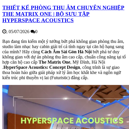
THIẾT KẾ PHÒNG THU ÂM CHUYÊN NGHIỆP
THE MATRIX ONE | BỘ SƯU TẬP
HYPERSPACE ACOUSTICS
,
05/07/2026
0
Bạn đang tìm kiếm một ý tưởng bứt phá không gian phòng thu âm,
studio làm nhạc hay cabin giải trí cá tính ngay tại căn hộ hạng sang
của mình? Hãy cùng
Cách Âm Sài Gòn Hà Nội
bứt phá tư duy
không gian với dự án phòng thu âm cao cấp, chuẩn công năng tại tổ
hợp căn hộ cao cấp
The Matrix One
, Mỹ Đình, Hà Nội
.
HyperSpace Acoustics: Concept Design
, công trình là sự giao
thoa hoàn hảo giữa giải pháp xử lý âm học khắt khe và ngôn ngữ
kiến trúc phi thuyền vị lai (Futuristic) đẳng cấp.