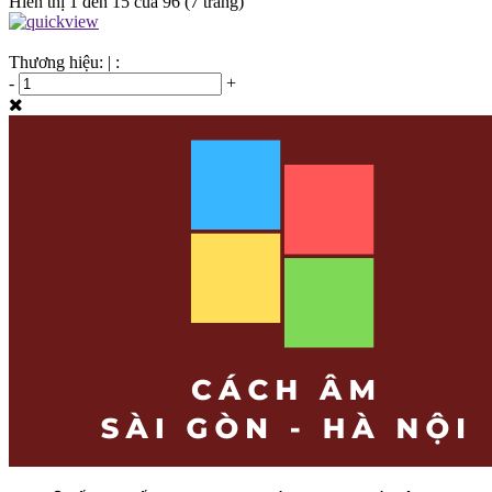
Hiển thị 1 đến 15 của 96 (7 trang)
Thương hiệu:
|
:
-
+