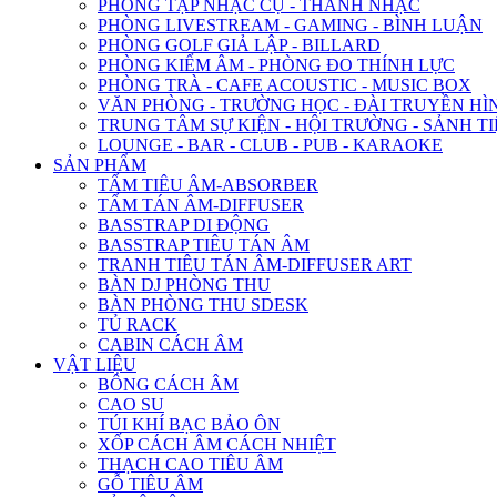
PHÒNG TẬP NHẠC CỤ - THANH NHẠC
PHÒNG LIVESTREAM - GAMING - BÌNH LUẬN
PHÒNG GOLF GIẢ LẬP - BILLARD
PHÒNG KIỂM ÂM - PHÒNG ĐO THÍNH LỰC
PHÒNG TRÀ - CAFE ACOUSTIC - MUSIC BOX
VĂN PHÒNG - TRƯỜNG HỌC - ĐÀI TRUYỀN HÌ
TRUNG TÂM SỰ KIỆN - HỘI TRƯỜNG - SẢNH TI
LOUNGE - BAR - CLUB - PUB - KARAOKE
SẢN PHẨM
TẤM TIÊU ÂM-ABSORBER
TẤM TÁN ÂM-DIFFUSER
BASSTRAP DI ĐỘNG
BASSTRAP TIÊU TÁN ÂM
TRANH TIÊU TÁN ÂM-DIFFUSER ART
BÀN DJ PHÒNG THU
BÀN PHÒNG THU SDESK
TỦ RACK
CABIN CÁCH ÂM
VẬT LIỆU
BÔNG CÁCH ÂM
CAO SU
TÚI KHÍ BẠC BẢO ÔN
XỐP CÁCH ÂM CÁCH NHIỆT
THẠCH CAO TIÊU ÂM
GỖ TIÊU ÂM