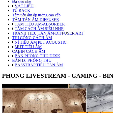
Đá siêu nhẹ
VẬT LIỆU
TỦ RACK
Tấm tiêu âm ốp tường cao cấp
TẤM TÁN ÂM-DIFFUSER
TẤM TIÊU ÂM-ABSORBER
TẤM CÁCH ÂM SIÊU NHẸ
TRANH TIÊU TÁN ÂM-DIFFUSER ART
THI CÔNG CÁCH ÂM
NỈ TIÊU ÂM PET ACOUSTIC
MÚT TIÊU ÂM
CABIN CÁCH ÂM
BÀN PHÒNG THU DESK
BÀN DJ PHÒNG THU
BASSTRAP TIÊU TÁN ÂM
PHÒNG LIVESTREAM - GAMING - BÌ