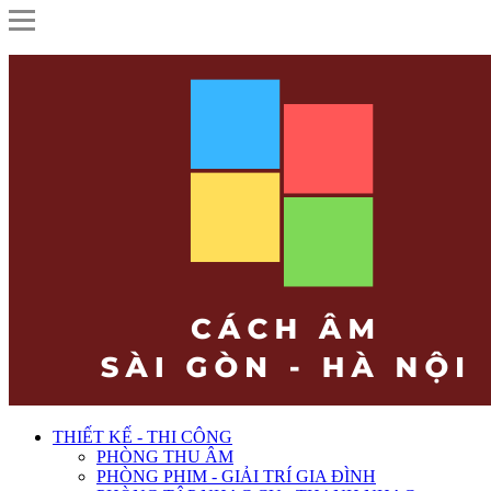
THIẾT KẾ - THI CÔNG
PHÒNG THU ÂM
PHÒNG PHIM - GIẢI TRÍ GIA ĐÌNH