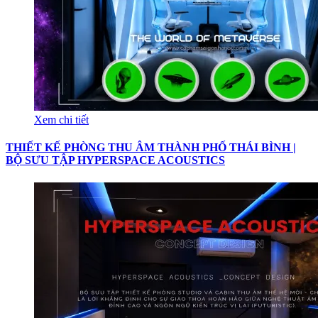
Xem chi tiết
THIẾT KẾ PHÒNG THU ÂM THÀNH PHỐ THÁI BÌNH |
BỘ SƯU TẬP HYPERSPACE ACOUSTICS