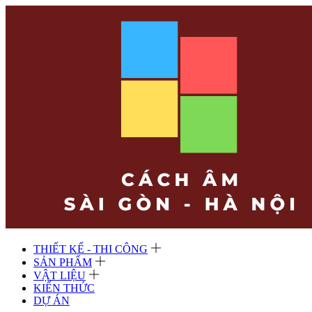
THIẾT KẾ - THI CÔNG
SẢN PHẨM
VẬT LIỆU
KIẾN THỨC
DỰ ÁN