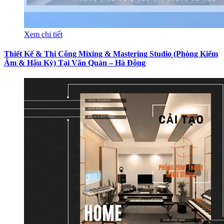
Xem chi tiết
Thiết Kế & Thi Công Mixing & Mastering Studio (Phòng Kiểm
Âm & Hậu Kỳ) Tại Văn Quán – Hà Đông