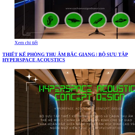
Xem chi tiết
THIẾT KẾ PHÒNG THU ÂM BẮC GIANG | BỘ SƯU TẬP
HYPERSPACE ACOUSTICS