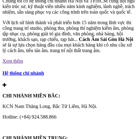
Chúng tôi có hệ thống chi nhánh Hà Nội và TP.HCM cùng đội ngũ
kiến trúc sư, kỹ thuật viên nhiều năm kinh nghiệm, lành nghề, trách
nhiệm, sẵn sàng phục vụ các công trình trên toàn quốc và quốc tế.
Với lịch sử hình thành và phát triển hơn 15 năm trong lĩnh vực thi
công trang trí studio, phòng thu, phòng thí nghiệm kiểm âm, phòng
tập nhạc cụ, phòng giải trí gia đình, văn phòng, nhà hàng, hội
trường, khách sạn, rạp chiếu, rạp hát...
Cách Âm Sài Gòn Hà Nội
sẽ là sự lựa chọn hàng đầu của mọi khách hàng khi có nhu cầu xử
lý cách âm, tiêu tán âm, trang trí nội thất trang âm.
Xem thêm
Hệ thống chi nhánh
CHI NHÁNH MIỀN BẮC:
KCN Nam Thăng Long, Bắc Từ Liêm, Hà Nội.
Hotline: (+84) 924.588.866
CHI NHÁNH MIỀN TRUNG: