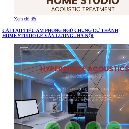
Xem chi tiết
CẢI TẠO TIÊU ÂM PHÒNG NGỦ CHUNG CƯ THÀNH
HOME STUDIO LÊ VĂN LƯƠNG - HÀ NỘI