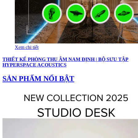
Xem chi tiết
THIẾT KẾ PHÒNG THU ÂM NAM ĐỊNH | BỘ SƯU TẬP
HYPERSPACE ACOUSTICS
SẢN PHẨM NỔI BẬT