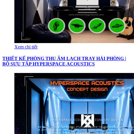
Xem chi tiết
THIẾT KẾ PHÒNG THU ÂM LẠCH TRAY HẢI PHÒNG |
BỘ SƯU TẬP HYPERSPACE ACOUSTICS