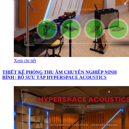
Xem chi tiết
THIẾT KẾ PHÒNG THU ÂM CHUYÊN NGHIỆP NINH
BÌNH | BỘ SƯU TẬP HYPERSPACE ACOUSTICS