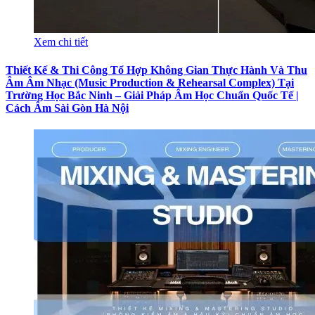
Xem chi tiết
Thiết Kế & Thi Công Tổ Hợp Không Gian Thực Hành Và Thu
Âm Âm Nhạc (Music Production & Rehearsal Complex) Tại
Trường Học Bắc Ninh – Giải Pháp Âm Học Chuẩn Quốc Tế |
Cách Âm Sài Gòn Hà Nội