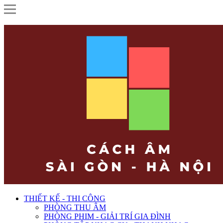
THIẾT KẾ - THI CÔNG
PHÒNG THU ÂM
PHÒNG PHIM - GIẢI TRÍ GIA ĐÌNH