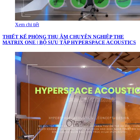
Xem chi tiết
THIẾT KẾ PHÒNG THU ÂM CHUYÊN NGHIỆP THE
MATRIX ONE | BỘ SƯU TẬP HYPERSPACE ACOUSTICS