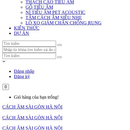
THẠCH CAO TIÊU ÂM
GỖ TIÊU ÂM
NỈ TIÊU ÂM PET ACOUSTIC
TẤM CÁCH ÂM SIÊU NHẸ
LÒ XO GIẢM CHẤN CHỐNG RUNG
KIẾN THỨC
DỰ ÁN
Đăng nhập
Đăng ký
0
Giỏ hàng của bạn trống!
CÁCH ÂM SÀI GÒN HÀ NỘI
CÁCH ÂM SÀI GÒN HÀ NỘI
CÁCH ÂM SÀI GÒN HÀ NỘI