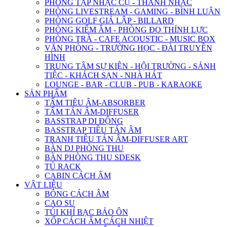
PHÒNG TẬP NHẠC CỤ - THANH NHẠC
PHÒNG LIVESTREAM - GAMING - BÌNH LUẬN
PHÒNG GOLF GIẢ LẬP - BILLARD
PHÒNG KIỂM ÂM - PHÒNG ĐO THÍNH LỰC
PHÒNG TRÀ - CAFE ACOUSTIC - MUSIC BOX
VĂN PHÒNG - TRƯỜNG HỌC - ĐÀI TRUYỀN
HÌNH
TRUNG TÂM SỰ KIỆN - HỘI TRƯỜNG - SẢNH
TIỆC - KHÁCH SẠN - NHÀ HÁT
LOUNGE - BAR - CLUB - PUB - KARAOKE
SẢN PHẨM
TẤM TIÊU ÂM-ABSORBER
TẤM TÁN ÂM-DIFFUSER
BASSTRAP DI ĐỘNG
BASSTRAP TIÊU TÁN ÂM
TRANH TIÊU TÁN ÂM-DIFFUSER ART
BÀN DJ PHÒNG THU
BÀN PHÒNG THU SDESK
TỦ RACK
CABIN CÁCH ÂM
VẬT LIỆU
BÔNG CÁCH ÂM
CAO SU
TÚI KHÍ BẠC BẢO ÔN
XỐP CÁCH ÂM CÁCH NHIỆT