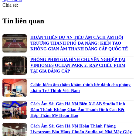
Chia sẻ:
Tin liên quan
HOÀN THIỆN DỰ ÁN TIÊU ÂM CÁCH ÂM HỘI
TRƯỜNG THÀNH PHỐ ĐÀ NẴNG: KIẾN TẠO
KHÔNG GIAN ÂM THANH ĐẲNG CẤP QUỐC TẾ
PHÒNG PHIM GIA ĐÌNH CHUYÊN NGHIỆP TẠI
VINHOMES OCEAN PARK 2: RẠP CHIẾU PHIM
TẠI GIA ĐẲNG CẤP
Cabin kiểm âm thăm khám thính lực dành cho phòng
khám Trợ Thính Việt Nam
Cách Âm Sài Gòn Hà Nội Biến X-LAB Studio Linh
Đàm Thành Không Gian Âm Thanh Đỉnh Cao Kết
Hợp Thẩm Mỹ Hoàn Hảo
Cách Âm Sài Gòn Hà Nội Hoàn Thành Phòng
Livestream Bán Hàng Chuẩn Studio tại Nhà Máy Giấy