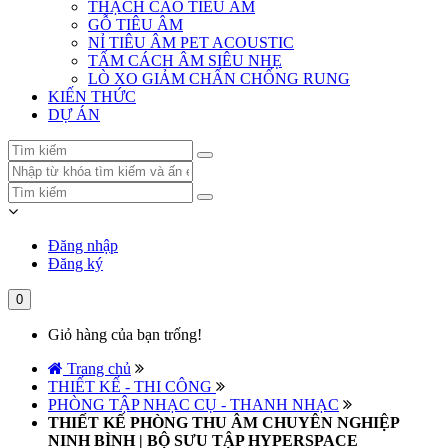
THẠCH CAO TIÊU ÂM
GỖ TIÊU ÂM
NỈ TIÊU ÂM PET ACOUSTIC
TẤM CÁCH ÂM SIÊU NHẸ
LÒ XO GIẢM CHẤN CHỐNG RUNG
KIẾN THỨC
DỰ ÁN
Đăng nhập
Đăng ký
0
Giỏ hàng của bạn trống!
Trang chủ
THIẾT KẾ - THI CÔNG
PHÒNG TẬP NHẠC CỤ - THANH NHẠC
THIẾT KẾ PHÒNG THU ÂM CHUYÊN NGHIỆP
NINH BÌNH | BỘ SƯU TẬP HYPERSPACE