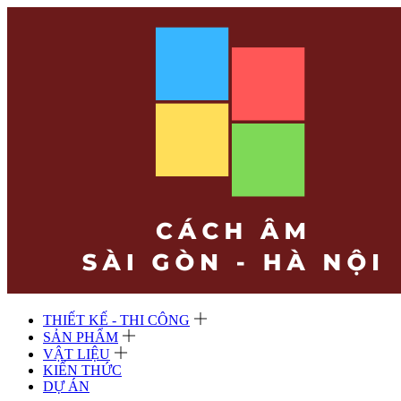
THIẾT KẾ - THI CÔNG
SẢN PHẨM
VẬT LIỆU
KIẾN THỨC
DỰ ÁN