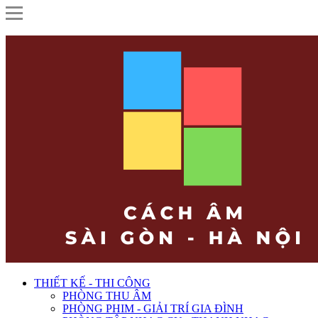
THIẾT KẾ - THI CÔNG
PHÒNG THU ÂM
PHÒNG PHIM - GIẢI TRÍ GIA ĐÌNH