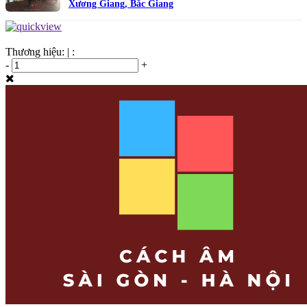
Xương Giang, Bắc Giang
Thương hiệu:
|
:
-
+