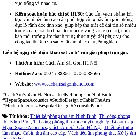
vực trống và nhạc cụ.
Kiểm soát hoàn hảo chỉ số RT60:
Các tấm vách phẳng lớn
bọc vải nỉ tiêu âm cao cấp phối hợp cùng bẫy âm góc phòng
đục lỗ rãnh dọc tinh xảo, giúp hấp thụ triệt để dải tần số nhiễu
trung - cao, loại bỏ hoàn toàn tiếng vang vọng (echo), đảm
bảo môi trường âm thanh trung thực tuyệt đối phục vụ cho
công tác thu âm và sản xuất âm nhạc chuyên nghiệp.
Liên hệ ngay để nhận khảo sát và tư vấn giải pháp trọn gói:
Thương hiệu:
Cách Âm Sài Gòn Hà Nội
Hotline/Zalo:
09245 88866 - 07060 88666
Website:
www.cachamsaigonhanoi.com
#CachAmSaiGonHaNoi #ThietKePhongThuNinhBinh
#HyperSpaceAcoustics #StudioDesign #CabinThuAm
#ModernInterior #BespokeDesign #AcousticPanels
Từ khóa:
Thiết kế phòng thu âm Ninh Bình
,
Thi công phòng
thu Ninh Bình
,
Thi công phòng thu âm chuyên nghiệp
,
Bộ sưu tập
HyperSpace Acoustics
,
Cách Âm Sài Gòn Hà Nội
,
Thiết kế studio
làm nhạc
,
Cabin thu âm cao cấp
,
Vách tiêu âm phòng thu
,
Xử lý âm
học studio