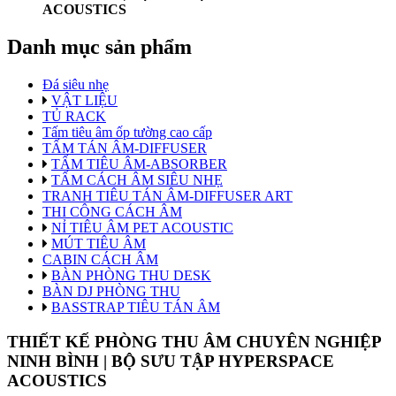
ACOUSTICS
Danh mục sản phẩm
Đá siêu nhẹ
VẬT LIỆU
TỦ RACK
Tấm tiêu âm ốp tường cao cấp
TẤM TÁN ÂM-DIFFUSER
TẤM TIÊU ÂM-ABSORBER
TẤM CÁCH ÂM SIÊU NHẸ
TRANH TIÊU TÁN ÂM-DIFFUSER ART
THI CÔNG CÁCH ÂM
NỈ TIÊU ÂM PET ACOUSTIC
MÚT TIÊU ÂM
CABIN CÁCH ÂM
BÀN PHÒNG THU DESK
BÀN DJ PHÒNG THU
BASSTRAP TIÊU TÁN ÂM
THIẾT KẾ PHÒNG THU ÂM CHUYÊN NGHIỆP
NINH BÌNH | BỘ SƯU TẬP HYPERSPACE
ACOUSTICS