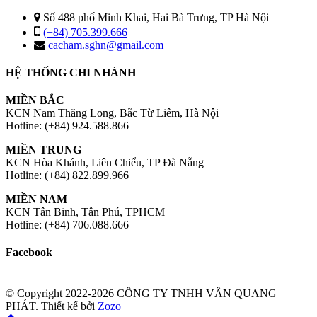
Số 488 phố Minh Khai, Hai Bà Trưng, TP Hà Nội
(+84) 705.399.666
cacham.sghn@gmail.com
HỆ THỐNG CHI NHÁNH
MIỀN BẮC
KCN Nam Thăng Long, Bắc Từ Liêm, Hà Nội
Hotline: (+84) 924.588.866
MIỀN TRUNG
KCN Hòa Khánh, Liên Chiểu, TP Đà Nẵng
Hotline: (+84) 822.899.966
MIỀN NAM
KCN Tân Binh, Tân Phú, TPHCM
Hotline: (+84) 706.088.666
Facebook
© Copyright 2022-2026 CÔNG TY TNHH VÂN QUANG
PHÁT.
Thiết kế bởi
Zozo