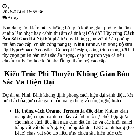
,
2026-07-04 16:55:36
Array
Bạn đang tìm kiếm một ý tưởng bứt phá không gian phòng thu âm,
studio làm nhạc hay cabin thu âm cá tính tại Cố đô?
Hãy cùng
Cách
Âm Sài Gòn Hà Nội
bứt phá tư duy không gian với dự án phòng
thu âm cao cấp,
chuẩn công năng tại
Ninh Bình.
Nằm trong bộ sưu
tập HyperSpace Acoustics: Concept Design, công trình mang tới hai
tùy chọn phiên bản màu sắc ấn tượng, đáp ứng trọn vẹn cả tiêu
chuẩn xử lý âm học khắt khe lẫn gu thẩm mỹ cao cấp.
Kiến Trúc Phi Thuyền Không Gian Bản
Sắc Và Hiện Đại
Dự án tại Ninh Bình khẳng định phong cách hiện đại sành điệu, kết
hợp hài hòa giữa các gam màu năng động và công nghệ hi-tech:
Hệ thống vách Orange Terracotta độc đáo:
Không gian
mang diện mạo mạnh mẽ đầy cá tính nhờ sự phối hợp giữa
các mảng vách tiêu âm màu cam đất ấm áp và các khối panel
trắng cắt vát đối xứng. Hệ thống dải đèn LED xanh băng (Ice
Blue) chạy vạt góc tạo hiệu ứng chiều sâu kiến trúc cực