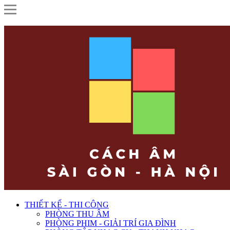
THIẾT KẾ - THI CÔNG
PHÒNG THU ÂM
PHÒNG PHIM - GIẢI TRÍ GIA ĐÌNH