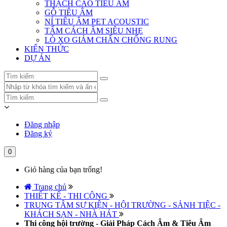
THẠCH CAO TIÊU ÂM
GỖ TIÊU ÂM
NỈ TIÊU ÂM PET ACOUSTIC
TẤM CÁCH ÂM SIÊU NHẸ
LÒ XO GIẢM CHẤN CHỐNG RUNG
KIẾN THỨC
DỰ ÁN
Đăng nhập
Đăng ký
0
Giỏ hàng của bạn trống!
Trang chủ
THIẾT KẾ - THI CÔNG
TRUNG TÂM SỰ KIỆN - HỘI TRƯỜNG - SẢNH TIỆC -
KHÁCH SẠN - NHÀ HÁT
Thi công hội trường - Giải Pháp Cách Âm & Tiêu Âm