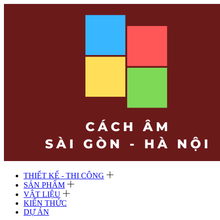
THIẾT KẾ - THI CÔNG
SẢN PHẨM
VẬT LIỆU
KIẾN THỨC
DỰ ÁN