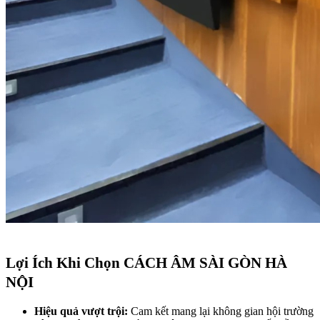
Lợi Ích Khi Chọn CÁCH ÂM SÀI GÒN HÀ
NỘI
Hiệu quả vượt trội:
Cam kết mang lại không gian hội trường