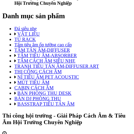
Hội Trường Chuyên Nghiệp
Danh mục sản phẩm
Đá siêu nhẹ
VẬT LIỆU
TỦ RACK
Tấm tiêu âm ốp tường cao cấp
TẤM TÁN ÂM-DIFFUSER
TẤM TIÊU ÂM-ABSORBER
TẤM CÁCH ÂM SIÊU NHẸ
TRANH TIÊU TÁN ÂM-DIFFUSER ART
THI CÔNG CÁCH ÂM
NỈ TIÊU ÂM PET ACOUSTIC
MÚT TIÊU ÂM
CABIN CÁCH ÂM
BÀN PHÒNG THU DESK
BÀN DJ PHÒNG THU
BASSTRAP TIÊU TÁN ÂM
Thi công hội trường - Giải Pháp Cách Âm & Tiêu
Âm Hội Trường Chuyên Nghiệp
,