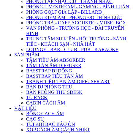
PHÒNG TẬP NHẠC CỤ - THANH NHẠC
PHÒNG LIVESTREAM - GAMING - BÌNH LUẬN
PHÒNG GOLF GIẢ LẬP - BILLARD
PHÒNG KIỂM ÂM - PHÒNG ĐO THÍNH LỰC
PHÒNG TRÀ - CAFE ACOUSTIC - MUSIC BOX
VĂN PHÒNG - TRƯỜNG HỌC - ĐÀI TRUYỀN
HÌNH
TRUNG TÂM SỰ KIỆN - HỘI TRƯỜNG - SẢNH
TIỆC - KHÁCH SẠN - NHÀ HÁT
LOUNGE - BAR - CLUB - PUB - KARAOKE
SẢN PHẨM
TẤM TIÊU ÂM-ABSORBER
TẤM TÁN ÂM-DIFFUSER
BASSTRAP DI ĐỘNG
BASSTRAP TIÊU TÁN ÂM
TRANH TIÊU TÁN ÂM-DIFFUSER ART
BÀN DJ PHÒNG THU
BÀN PHÒNG THU SDESK
TỦ RACK
CABIN CÁCH ÂM
VẬT LIỆU
BÔNG CÁCH ÂM
CAO SU
TÚI KHÍ BẠC BẢO ÔN
XỐP CÁCH ÂM CÁCH NHIỆT