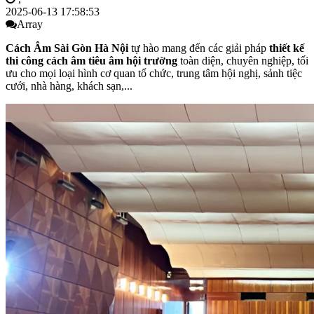
2025-06-13 17:58:53
Array
Cách Âm Sài Gòn Hà Nội
tự hào mang đến các giải pháp
thiết kế
thi công cách âm tiêu âm hội trường
toàn diện, chuyên nghiệp, tối
ưu cho mọi loại hình cơ quan tổ chức, trung tâm hội nghị, sảnh tiệc
cưới, nhà hàng, khách sạn,...