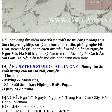
Nếu bạn đang tìm kiếm một đối tác
thiết kế thi công phòng thu
âm chuyên nghiệp
,
xử lý âm học cho studio
,
phòng nghe Hi-
End
, hoặc các giải pháp
cách âm tiêu âm
toàn diện tại
Nguyễn
Ngọc Vũ, Hà Nội
hay bất kỳ đâu trên cả nước, hãy để
Cách Âm
Sài Gòn Hà Nội
biến ước mơ của bạn thành hiện thực.
DỰ ÁN :
SYTRUS STUDIO - ALL IN ONE
-Phòng thu âm
chất lượng cao tại Hà Nội, chuyên:
- Thu âm
- Mixing & Mastering
- Sản xuất âm nhạc: Hiphop, RnB, Pop,...
- Quay MV Studio
ĐỊA CHỈ : Ngõ 171 Nguyễn Ngọc Vũ, Trung Hoà, Cầu Giấy, HN,
Hanoi, Vietnam
HOTLINE : 039 923 2928
THỜI GIAN THI THỰC HIỆN : T4/2025