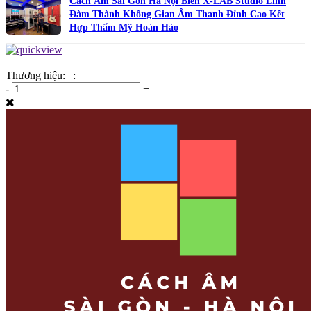
Cách Âm Sài Gòn Hà Nội Biến X-LAB Studio Linh
Đàm Thành Không Gian Âm Thanh Đỉnh Cao Kết
Hợp Thẩm Mỹ Hoàn Hảo
Thương hiệu:
|
:
-
+