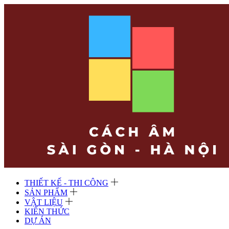
THIẾT KẾ - THI CÔNG
SẢN PHẨM
VẬT LIỆU
KIẾN THỨC
DỰ ÁN