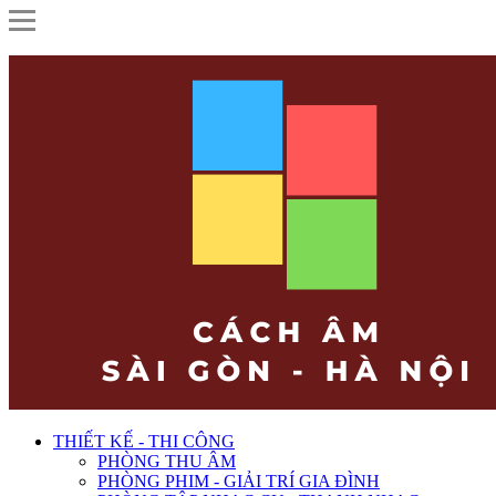
THIẾT KẾ - THI CÔNG
PHÒNG THU ÂM
PHÒNG PHIM - GIẢI TRÍ GIA ĐÌNH