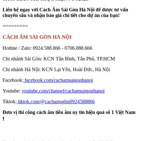
Liên hệ ngay với Cách Âm Sài Gòn Hà Nội để được tư vấn
chuyên sâu và nhận báo giá chi tiết cho dự án của bạn!
=========
CÁCH ÂM SÀI GÒN HÀ NỘI
Hotline / Zalo: 0924.588.866 - 0706.088.666
Chi nhánh Sài Gòn: KCN Tân Bình, Tân Phú, TP.HCM
Chi nhánh Hà Nội: KCN Lại Yên, Hoài Đức, Hà Nội
Facebook:
facebook.com/cachamsaigonhanoi
Youtube:
youtube.com/channel/cachamsaigonhanoi
Tiktok:
tiktok.com/@cachamsghn0924588866
Đơn vị thi công cách âm tiêu âm uy tín hiệu quả số 1 Việt Nam
❗