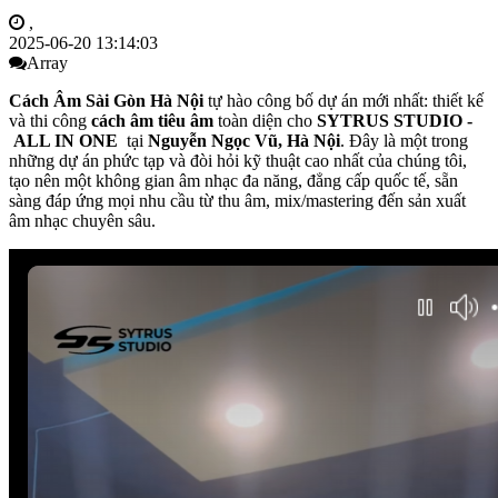
,
2025-06-20 13:14:03
Array
Cách Âm Sài Gòn Hà Nội
tự hào công bố dự án mới nhất: thiết kế
và thi công
cách âm tiêu âm
toàn diện cho
SYTRUS STUDIO -
ALL IN ONE
tại
Nguyễn Ngọc Vũ, Hà Nội
. Đây là một trong
những dự án phức tạp và đòi hỏi kỹ thuật cao nhất của chúng tôi,
tạo nên một không gian âm nhạc đa năng, đẳng cấp quốc tế, sẵn
sàng đáp ứng mọi nhu cầu từ thu âm, mix/mastering đến sản xuất
âm nhạc chuyên sâu.