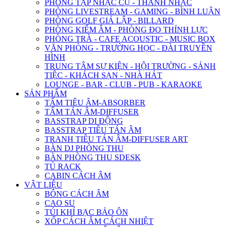
PHÒNG TẬP NHẠC CỤ - THANH NHẠC
PHÒNG LIVESTREAM - GAMING - BÌNH LUẬN
PHÒNG GOLF GIẢ LẬP - BILLARD
PHÒNG KIỂM ÂM - PHÒNG ĐO THÍNH LỰC
PHÒNG TRÀ - CAFE ACOUSTIC - MUSIC BOX
VĂN PHÒNG - TRƯỜNG HỌC - ĐÀI TRUYỀN
HÌNH
TRUNG TÂM SỰ KIỆN - HỘI TRƯỜNG - SẢNH
TIỆC - KHÁCH SẠN - NHÀ HÁT
LOUNGE - BAR - CLUB - PUB - KARAOKE
SẢN PHẨM
TẤM TIÊU ÂM-ABSORBER
TẤM TÁN ÂM-DIFFUSER
BASSTRAP DI ĐỘNG
BASSTRAP TIÊU TÁN ÂM
TRANH TIÊU TÁN ÂM-DIFFUSER ART
BÀN DJ PHÒNG THU
BÀN PHÒNG THU SDESK
TỦ RACK
CABIN CÁCH ÂM
VẬT LIỆU
BÔNG CÁCH ÂM
CAO SU
TÚI KHÍ BẠC BẢO ÔN
XỐP CÁCH ÂM CÁCH NHIỆT