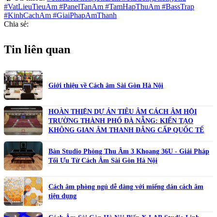
#VatLieuTieuAm #PanelTanAm #TamHapThuAm #BassTrap
#KinhCachAm #GiaiPhapAmThanh
Chia sẻ:
Tin liên quan
Giới thiệu về Cách âm Sài Gòn Hà Nội
HOÀN THIỆN DỰ ÁN TIÊU ÂM CÁCH ÂM HỘI
TRƯỜNG THÀNH PHỐ ĐÀ NẴNG: KIẾN TẠO
KHÔNG GIAN ÂM THANH ĐẲNG CẤP QUỐC TẾ
Bàn Studio Phòng Thu Âm 3 Khoang 36U - Giải Pháp
Tối Ưu Từ Cách Âm Sài Gòn Hà Nội
Cách âm phòng ngủ dễ dàng với miếng dán cách âm
tiện dụng