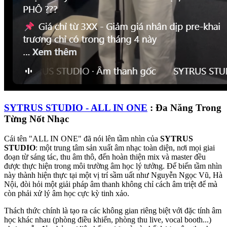
SYTRUS STUDIO - ALL IN ONE
: Đa Năng Trong
Từng Nốt Nhạc
Cái tên "ALL IN ONE" đã nói lên tầm nhìn của
SYTRUS
STUDIO
: một trung tâm sản xuất âm nhạc toàn diện, nơi mọi giai
đoạn từ sáng tác, thu âm thô, đến hoàn thiện mix và master đều
được thực hiện trong môi trường âm học lý tưởng. Để biến tầm nhìn
này thành hiện thực tại một vị trí sầm uất như Nguyễn Ngọc Vũ, Hà
Nội, đòi hỏi một giải pháp âm thanh không chỉ cách âm triệt để mà
còn phải xử lý âm học cực kỳ tinh xảo.
Thách thức chính là tạo ra các không gian riêng biệt với đặc tính âm
học khác nhau (phòng điều khiển, phòng thu live, vocal booth...)