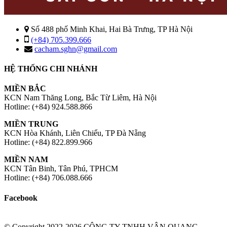
Số 488 phố Minh Khai, Hai Bà Trưng, TP Hà Nội
(+84) 705.399.666
cacham.sghn@gmail.com
HỆ THỐNG CHI NHÁNH
MIỀN BẮC
KCN Nam Thăng Long, Bắc Từ Liêm, Hà Nội
Hotline: (+84) 924.588.866
MIỀN TRUNG
KCN Hòa Khánh, Liên Chiểu, TP Đà Nẵng
Hotline: (+84) 822.899.966
MIỀN NAM
KCN Tân Binh, Tân Phú, TPHCM
Hotline: (+84) 706.088.666
Facebook
© Copyright 2022-2026 CÔNG TY TNHH VÂN QUANG