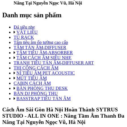
Năng Tại Nguyễn Ngọc Vũ, Hà Nội
Danh mục sản phẩm
Đá siêu nhẹ
VẬT LIỆU
TỦ RACK
Tấm tiêu âm ốp tường cao cấp
TẤM TÁN ÂM-DIFFUSER
TẤM TIÊU ÂM-ABSORBER
TẤM CÁCH ÂM SIÊU NHẸ
TRANH TIÊU TÁN ÂM-DIFFUSER ART
THI CÔNG CÁCH ÂM
NỈ TIÊU ÂM PET ACOUSTIC
MÚT TIÊU ÂM
CABIN CÁCH ÂM
BÀN PHÒNG THU DESK
BÀN DJ PHÒNG THU
BASSTRAP TIÊU TÁN ÂM
Cách Âm Sài Gòn Hà Nội Hoàn Thành SYTRUS
STUDIO - ALL IN ONE : Nâng Tầm Âm Thanh Đa
Năng Tại Nguyễn Ngọc Vũ, Hà Nội