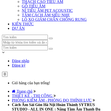
THẠCH CAO TIÊU ÂM
GỖ TIÊU ÂM
NỈ TIÊU ÂM PET ACOUSTIC
TẤM CÁCH ÂM SIÊU NHẸ
LÒ XO GIẢM CHẤN CHỐNG RUNG
KIẾN THỨC
DỰ ÁN
Đăng nhập
Đăng ký
0
Giỏ hàng của bạn trống!
Trang chủ
THIẾT KẾ - THI CÔNG
PHÒNG KIỂM ÂM - PHÒNG ĐO THÍNH LỰC
Cách Âm Sài Gòn Hà Nội Hoàn Thành SYTRUS
STUDIO - ALL IN ONE : Nâng Tầm Âm Thanh Đa