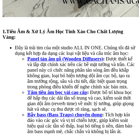
1.Tiêu Âm & Xử Lý Âm Học Tinh Xảo Cho Chất Lượng
Vàng:
Đây là trái tim của một studio ALL IN ONE. Chúng tôi đã sử
dụng kết hợp đa dạng các loại vật liệu và cấu trúc âm học:
Panel tán âm gỗ (Wooden Diffusers)
:
Được thiết kế
và lắp đặt chính xác trên các bề mặt tường và trần. Các
panel này có chức năng phân tán sóng âm đều khắp
không gian, loại bỏ hiện tượng dội âm cục bộ, tạo ra
âm trường rộng, sâu và chi tiết, đặc biệt quan trọng
trong phòng điều khiển để nghe chính xác bản mix.
Tấm tiêu âm bọc vải cao cấp
:
Được bố trí khoa học
để hấp thụ các dải tần số trung và cao, kiểm soát thời
gian dội âm (reverb time) về mức lý tưởng, giúp giọng
hát và nhạc cụ thu được rõ ràng, sạch sẽ.
Bẫy bass (Bass Traps) chuyên dụng
:
Tích hợp kín
đáo vào các góc và vị trí chiến lược, giúp kiểm soát
hiệu quả các tần số thấp, loại bỏ tiếng ù nền, đảm bảo
âm bass mạnh mẽ, chắc chắn và không bị lấn át.