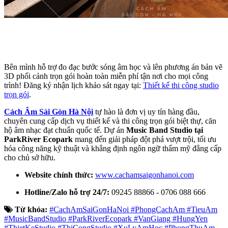
Bên mình hỗ trợ đo đạc bước sóng âm học và lên phương án bản vẽ
3D phối cảnh trọn gói hoàn toàn miễn phí tận nơi cho mọi công
trình! Đăng ký nhận lịch khảo sát ngay tại:
Thiết kế thi công studio
trọn gói
.
Cách Âm Sài Gòn Hà Nội
tự hào là đơn vị uy tín hàng đầu,
chuyên cung cấp dịch vụ thiết kế và thi công trọn gói biệt thự, căn
hộ âm nhạc đạt chuẩn quốc tế. Dự án
Music Band Studio tại
ParkRiver Ecopark
mang đến giải pháp đột phá vượt trội, tối ưu
hóa công năng kỹ thuật và khẳng định ngôn ngữ thẩm mỹ đẳng cấp
cho chủ sở hữu.
Website chính thức:
www.cachamsaigonhanoi.com
Hotline/Zalo hỗ trợ 24/7:
09245 88866 - 0706 088 666
Từ khóa:
#CachAmSaiGonHaNoi #PhongCachAm #TieuAm
#MusicBandStudio #ParkRiverEcopark #VanGiang #HungYen
#ThietKeStudio #ThiCongStudio #XuLyAmHoc #PhongThuAm