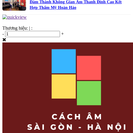
Đàm Thành Không Gian Âm Thanh Đỉnh Cao Kết
Hợp Thẩm Mỹ Hoàn Hảo
Thương hiệu:
|
:
-
+