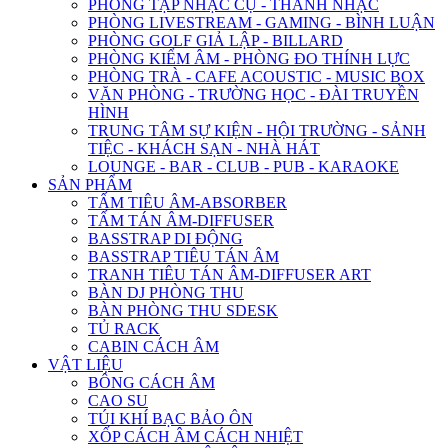
PHÒNG TẬP NHẠC CỤ - THANH NHẠC
PHÒNG LIVESTREAM - GAMING - BÌNH LUẬN
PHÒNG GOLF GIẢ LẬP - BILLARD
PHÒNG KIỂM ÂM - PHÒNG ĐO THÍNH LỰC
PHÒNG TRÀ - CAFE ACOUSTIC - MUSIC BOX
VĂN PHÒNG - TRƯỜNG HỌC - ĐÀI TRUYỀN
HÌNH
TRUNG TÂM SỰ KIỆN - HỘI TRƯỜNG - SẢNH
TIỆC - KHÁCH SẠN - NHÀ HÁT
LOUNGE - BAR - CLUB - PUB - KARAOKE
SẢN PHẨM
TẤM TIÊU ÂM-ABSORBER
TẤM TÁN ÂM-DIFFUSER
BASSTRAP DI ĐỘNG
BASSTRAP TIÊU TÁN ÂM
TRANH TIÊU TÁN ÂM-DIFFUSER ART
BÀN DJ PHÒNG THU
BÀN PHÒNG THU SDESK
TỦ RACK
CABIN CÁCH ÂM
VẬT LIỆU
BÔNG CÁCH ÂM
CAO SU
TÚI KHÍ BẠC BẢO ÔN
XỐP CÁCH ÂM CÁCH NHIỆT