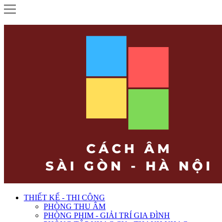
THIẾT KẾ - THI CÔNG
PHÒNG THU ÂM
PHÒNG PHIM - GIẢI TRÍ GIA ĐÌNH