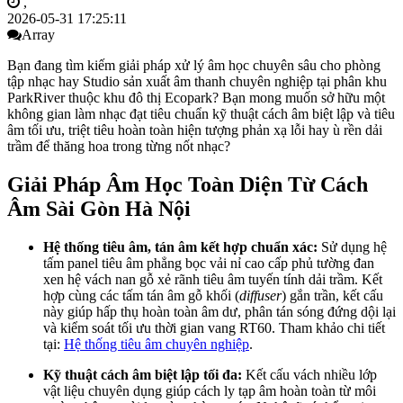
,
2026-05-31 17:25:11
Array
Bạn đang tìm kiếm giải pháp xử lý âm học chuyên sâu cho phòng
tập nhạc hay Studio sản xuất âm thanh chuyên nghiệp tại phân khu
ParkRiver thuộc khu đô thị Ecopark? Bạn mong muốn sở hữu một
không gian làm nhạc đạt tiêu chuẩn kỹ thuật cách âm biệt lập và tiêu
âm tối ưu, triệt tiêu hoàn toàn hiện tượng phản xạ lỗi hay ù rền dải
trầm để thăng hoa trong từng nốt nhạc?
Giải Pháp Âm Học Toàn Diện Từ Cách
Âm Sài Gòn Hà Nội
Hệ thống tiêu âm, tán âm kết hợp chuẩn xác:
Sử dụng hệ
tấm panel tiêu âm phẳng bọc vải nỉ cao cấp phủ tường đan
xen hệ vách nan gỗ xẻ rãnh tiêu âm tuyến tính dải trầm. Kết
hợp cùng các tấm tán âm gỗ khối (
diffuser
) gắn trần, kết cấu
này giúp hấp thụ hoàn toàn âm dư, phân tán sóng đứng dội lại
và kiểm soát tối ưu thời gian vang RT60. Tham khảo chi tiết
tại:
Hệ thống tiêu âm chuyên nghiệp
.
Kỹ thuật cách âm biệt lập tối đa:
Kết cấu vách nhiều lớp
vật liệu chuyên dụng giúp cách ly tạp âm hoàn toàn từ môi