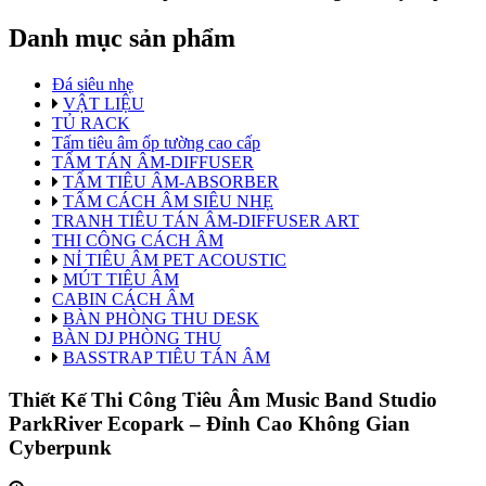
Danh mục sản phẩm
Đá siêu nhẹ
VẬT LIỆU
TỦ RACK
Tấm tiêu âm ốp tường cao cấp
TẤM TÁN ÂM-DIFFUSER
TẤM TIÊU ÂM-ABSORBER
TẤM CÁCH ÂM SIÊU NHẸ
TRANH TIÊU TÁN ÂM-DIFFUSER ART
THI CÔNG CÁCH ÂM
NỈ TIÊU ÂM PET ACOUSTIC
MÚT TIÊU ÂM
CABIN CÁCH ÂM
BÀN PHÒNG THU DESK
BÀN DJ PHÒNG THU
BASSTRAP TIÊU TÁN ÂM
Thiết Kế Thi Công Tiêu Âm Music Band Studio
ParkRiver Ecopark – Đỉnh Cao Không Gian
Cyberpunk