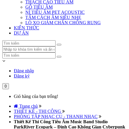
THẠCH CAO TIÊU ÂM
GỖ TIÊU ÂM
NỈ TIÊU ÂM PET ACOUSTIC
TẤM CÁCH ÂM SIÊU NHẸ
LÒ XO GIẢM CHẤN CHỐNG RUNG
KIẾN THỨC
DỰ ÁN
Đăng nhập
Đăng ký
0
Giỏ hàng của bạn trống!
Trang chủ
THIẾT KẾ - THI CÔNG
PHÒNG TẬP NHẠC CỤ - THANH NHẠC
Thiết Kế Thi Công Tiêu Âm Music Band Studio
ParkRiver Ecopark – Đỉnh Cao Không Gian Cyberpunk