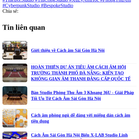
#CyberpunkStudio #BespokeStudio
Chia sẻ:
Tin liên quan
Giới thiệu về Cách âm Sài Gòn Hà Nội
HOÀN THIỆN DỰ ÁN TIÊU ÂM CÁCH ÂM HỘI
TRƯỜNG THÀNH PHỐ ĐÀ NẴNG: KIẾN TẠO
KHÔNG GIAN ÂM THANH ĐẲNG CẤP QUỐC TẾ
Bàn Studio Phòng Thu Âm 3 Khoang 36U - Giải Pháp
Tối Ưu Từ Cách Âm Sài Gòn Hà Nội
Cách âm phòng ngủ dễ dàng với miếng dán cách âm
tiện dụng
Cách Âm Sài Gòn Hà Nội Biến X-LAB Studio Linh