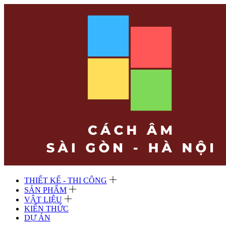
THIẾT KẾ - THI CÔNG
SẢN PHẨM
VẬT LIỆU
KIẾN THỨC
DỰ ÁN