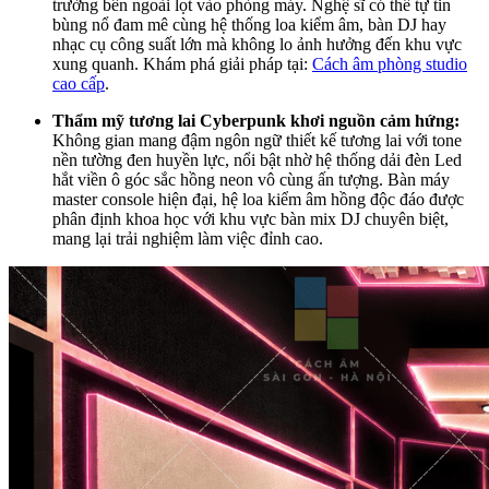
trường bên ngoài lọt vào phòng máy. Nghệ sĩ có thể tự tin
bùng nổ đam mê cùng hệ thống loa kiểm âm, bàn DJ hay
nhạc cụ công suất lớn mà không lo ảnh hưởng đến khu vực
xung quanh. Khám phá giải pháp tại:
Cách âm phòng studio
cao cấp
.
Thẩm mỹ tương lai Cyberpunk khơi nguồn cảm hứng:
Không gian mang đậm ngôn ngữ thiết kế tương lai với tone
nền tường đen huyền lực, nổi bật nhờ hệ thống dải đèn Led
hắt viền ô góc sắc hồng neon vô cùng ấn tượng. Bàn máy
master console hiện đại, hệ loa kiểm âm hồng độc đáo được
phân định khoa học với khu vực bàn mix DJ chuyên biệt,
mang lại trải nghiệm làm việc đỉnh cao.