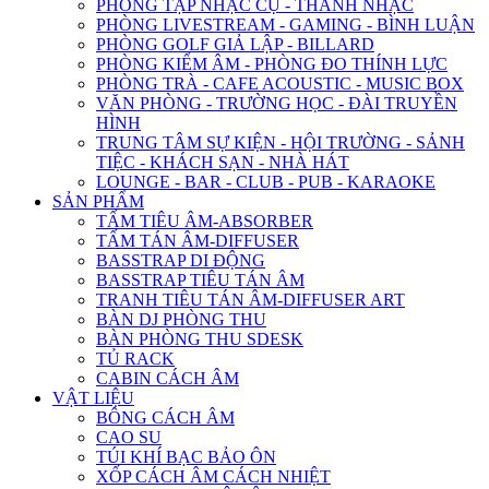
PHÒNG TẬP NHẠC CỤ - THANH NHẠC
PHÒNG LIVESTREAM - GAMING - BÌNH LUẬN
PHÒNG GOLF GIẢ LẬP - BILLARD
PHÒNG KIỂM ÂM - PHÒNG ĐO THÍNH LỰC
PHÒNG TRÀ - CAFE ACOUSTIC - MUSIC BOX
VĂN PHÒNG - TRƯỜNG HỌC - ĐÀI TRUYỀN
HÌNH
TRUNG TÂM SỰ KIỆN - HỘI TRƯỜNG - SẢNH
TIỆC - KHÁCH SẠN - NHÀ HÁT
LOUNGE - BAR - CLUB - PUB - KARAOKE
SẢN PHẨM
TẤM TIÊU ÂM-ABSORBER
TẤM TÁN ÂM-DIFFUSER
BASSTRAP DI ĐỘNG
BASSTRAP TIÊU TÁN ÂM
TRANH TIÊU TÁN ÂM-DIFFUSER ART
BÀN DJ PHÒNG THU
BÀN PHÒNG THU SDESK
TỦ RACK
CABIN CÁCH ÂM
VẬT LIỆU
BÔNG CÁCH ÂM
CAO SU
TÚI KHÍ BẠC BẢO ÔN
XỐP CÁCH ÂM CÁCH NHIỆT