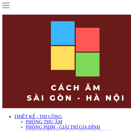
THIẾT KẾ - THI CÔNG
PHÒNG THU ÂM
PHÒNG PHIM - GIẢI TRÍ GIA ĐÌNH