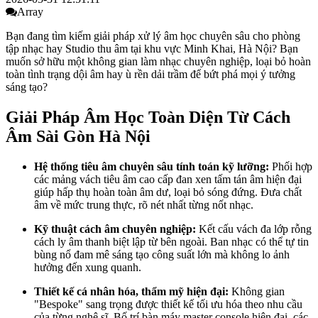
Array
Bạn đang tìm kiếm giải pháp xử lý âm học chuyên sâu cho phòng
tập nhạc hay Studio thu âm tại khu vực Minh Khai, Hà Nội? Bạn
muốn sở hữu một không gian làm nhạc chuyên nghiệp, loại bỏ hoàn
toàn tình trạng dội âm hay ù rền dải trầm để bứt phá mọi ý tưởng
sáng tạo?
Giải Pháp Âm Học Toàn Diện Từ Cách
Âm Sài Gòn Hà Nội
Hệ thống tiêu âm chuyên sâu tính toán kỹ lưỡng:
Phối hợp
các mảng vách tiêu âm cao cấp đan xen tấm tán âm hiện đại
giúp hấp thụ hoàn toàn âm dư, loại bỏ sóng đứng. Đưa chất
âm về mức trung thực, rõ nét nhất từng nốt nhạc.
Kỹ thuật cách âm chuyên nghiệp:
Kết cấu vách đa lớp rỗng
cách ly âm thanh biệt lập từ bên ngoài. Ban nhạc có thể tự tin
bùng nổ đam mê sáng tạo công suất lớn mà không lo ảnh
hưởng đến xung quanh.
Thiết kế cá nhân hóa, thẩm mỹ hiện đại:
Không gian
"Bespoke" sang trọng được thiết kế tối ưu hóa theo nhu cầu
của từng nghệ sĩ. Bố trí bàn máy master console hiện đại, các