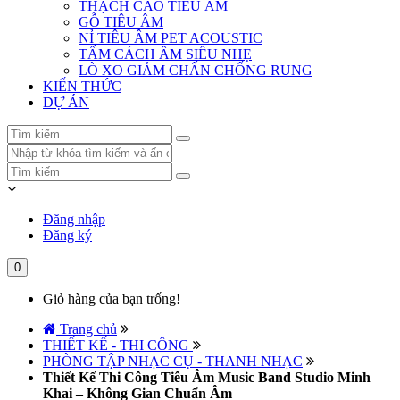
THẠCH CAO TIÊU ÂM
GỖ TIÊU ÂM
NỈ TIÊU ÂM PET ACOUSTIC
TẤM CÁCH ÂM SIÊU NHẸ
LÒ XO GIẢM CHẤN CHỐNG RUNG
KIẾN THỨC
DỰ ÁN
Đăng nhập
Đăng ký
0
Giỏ hàng của bạn trống!
Trang chủ
THIẾT KẾ - THI CÔNG
PHÒNG TẬP NHẠC CỤ - THANH NHẠC
Thiết Kế Thi Công Tiêu Âm Music Band Studio Minh
Khai – Không Gian Chuẩn Âm