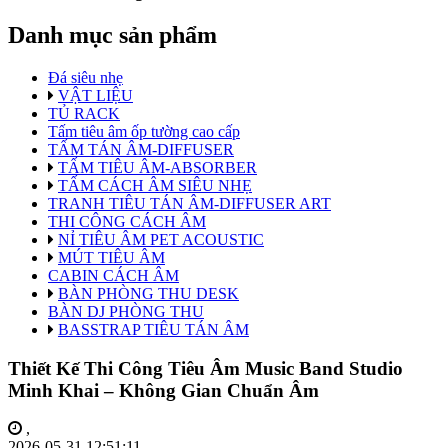
Danh mục sản phẩm
Đá siêu nhẹ
VẬT LIỆU
TỦ RACK
Tấm tiêu âm ốp tường cao cấp
TẤM TÁN ÂM-DIFFUSER
TẤM TIÊU ÂM-ABSORBER
TẤM CÁCH ÂM SIÊU NHẸ
TRANH TIÊU TÁN ÂM-DIFFUSER ART
THI CÔNG CÁCH ÂM
NỈ TIÊU ÂM PET ACOUSTIC
MÚT TIÊU ÂM
CABIN CÁCH ÂM
BÀN PHÒNG THU DESK
BÀN DJ PHÒNG THU
BASSTRAP TIÊU TÁN ÂM
Thiết Kế Thi Công Tiêu Âm Music Band Studio
Minh Khai – Không Gian Chuẩn Âm
,
2026-05-31 12:51:11