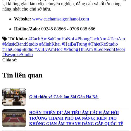
lại không gian làm việc chuyên nghiệp, đẳng cấp và tối ưu công
năng nhất cho chủ sở hữu.
Website:
www.cachamsaigonhanoi.com
Hotline/Zalo:
09245 88866 - 0706 088 666
Từ khóa:
#CachAmSaiGonHaNoi #PhongCachAm #TieuAm
#MusicBandStudio #MinhKhai #HaiBaTrung #ThietKeStudio
#ThiCongStudio #XuLyAmHoc #PhongThuAm #LedNeonDecor
#BespokeStudio
Chia sẻ:
Tin liên quan
Giới thiệu về Cách âm Sài Gòn Hà Nội
HOÀN THIỆN DỰ ÁN TIÊU ÂM CÁCH ÂM HỘI
TRƯỜNG THÀNH PHỐ ĐÀ NẴNG: KIẾN TẠO
KHÔNG GIAN ÂM THANH ĐẲNG CẤP QUỐC TẾ