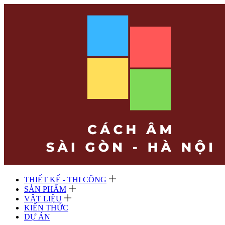
THIẾT KẾ - THI CÔNG
SẢN PHẨM
VẬT LIỆU
KIẾN THỨC
DỰ ÁN