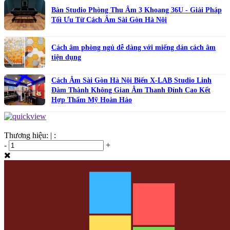
Bàn Studio Phòng Thu Âm 3 Khoang 36U - Giải Pháp
Tối Ưu Từ Cách Âm Sài Gòn Hà Nội
Cách âm phòng ngủ dễ dàng với miếng dán cách âm
tiện dụng
Cách Âm Sài Gòn Hà Nội Biến X-LAB Studio Linh
Đàm Thành Không Gian Âm Thanh Đỉnh Cao Kết
Hợp Thẩm Mỹ Hoàn Hảo
Thương hiệu:
|
:
-
+