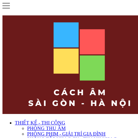
THIẾT KẾ - THI CÔNG
PHÒNG THU ÂM
PHÒNG PHIM - GIẢI TRÍ GIA ĐÌNH