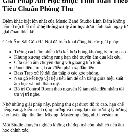
Giải Pháp Âm Học Được Tính Toán Theo
Tiêu Chuẩn Phòng Thu
Điểm khác biệt lớn nhất của Music Band Studio Linh Đàm không
nằm ở nội thất mà ở
hệ thống xử lý âm học
được tính toán ngay từ
giai đoạn thiết kế.
Cách Âm Sài Gòn Hà Nội đã triển khai đồng bộ các giải pháp:
Tường cách âm nhiều lớp kết hợp bông khoáng tỷ trọng cao.
Khung xương chống rung hạn chế truyền âm qua kết cấu.
Cửa cách âm chuyên dụng với gioăng kín khít.
Panel tiêu âm tại các điểm phản xạ đầu tiên.
Bass Trap xử lý dải tần thấp ở các góc phòng.
Nan gỗ kết hợp vật liệu tiêu âm để cân bằng giữa hiệu suất
âm học và tính thẩm mỹ.
Bố trí Control Room theo nguyên lý tam giác đều nhằm tối
ưu vị trí nghe.
Nhờ những giải pháp này, phòng thu đạt được độ rõ cao, hạn chế
tiếng vang, kiểm soát cộng hưởng và mang lại môi trường lý tưởng
cho luyện tập, thu âm, Mixing, Mastering cũng như livestream.
Một Studio chuyên nghiệp không chỉ đẹp mà còn phải có nền âm
học chính xác.