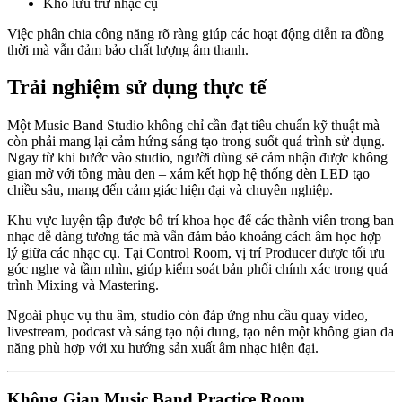
Kho lưu trữ nhạc cụ
Việc phân chia công năng rõ ràng giúp các hoạt động diễn ra đồng
thời mà vẫn đảm bảo chất lượng âm thanh.
Trải nghiệm sử dụng thực tế
Một Music Band Studio không chỉ cần đạt tiêu chuẩn kỹ thuật mà
còn phải mang lại cảm hứng sáng tạo trong suốt quá trình sử dụng.
Ngay từ khi bước vào studio, người dùng sẽ cảm nhận được không
gian mở với tông màu đen – xám kết hợp hệ thống đèn LED tạo
chiều sâu, mang đến cảm giác hiện đại và chuyên nghiệp.
Khu vực luyện tập được bố trí khoa học để các thành viên trong ban
nhạc dễ dàng tương tác mà vẫn đảm bảo khoảng cách âm học hợp
lý giữa các nhạc cụ. Tại Control Room, vị trí Producer được tối ưu
góc nghe và tầm nhìn, giúp kiểm soát bản phối chính xác trong quá
trình Mixing và Mastering.
Ngoài phục vụ thu âm, studio còn đáp ứng nhu cầu quay video,
livestream, podcast và sáng tạo nội dung, tạo nên một không gian đa
năng phù hợp với xu hướng sản xuất âm nhạc hiện đại.
Không Gian Music Band Practice Room