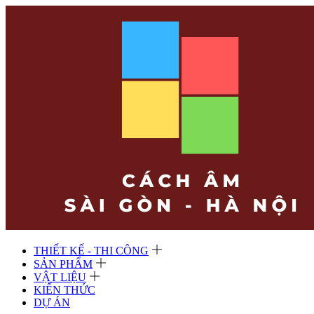
THIẾT KẾ - THI CÔNG
SẢN PHẨM
VẬT LIỆU
KIẾN THỨC
DỰ ÁN