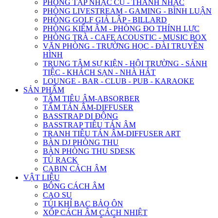
PHÒNG TẬP NHẠC CỤ - THANH NHẠC
PHÒNG LIVESTREAM - GAMING - BÌNH LUẬN
PHÒNG GOLF GIẢ LẬP - BILLARD
PHÒNG KIỂM ÂM - PHÒNG ĐO THÍNH LỰC
PHÒNG TRÀ - CAFE ACOUSTIC - MUSIC BOX
VĂN PHÒNG - TRƯỜNG HỌC - ĐÀI TRUYỀN
HÌNH
TRUNG TÂM SỰ KIỆN - HỘI TRƯỜNG - SẢNH
TIỆC - KHÁCH SẠN - NHÀ HÁT
LOUNGE - BAR - CLUB - PUB - KARAOKE
SẢN PHẨM
TẤM TIÊU ÂM-ABSORBER
TẤM TÁN ÂM-DIFFUSER
BASSTRAP DI ĐỘNG
BASSTRAP TIÊU TÁN ÂM
TRANH TIÊU TÁN ÂM-DIFFUSER ART
BÀN DJ PHÒNG THU
BÀN PHÒNG THU SDESK
TỦ RACK
CABIN CÁCH ÂM
VẬT LIỆU
BÔNG CÁCH ÂM
CAO SU
TÚI KHÍ BẠC BẢO ÔN
XỐP CÁCH ÂM CÁCH NHIỆT