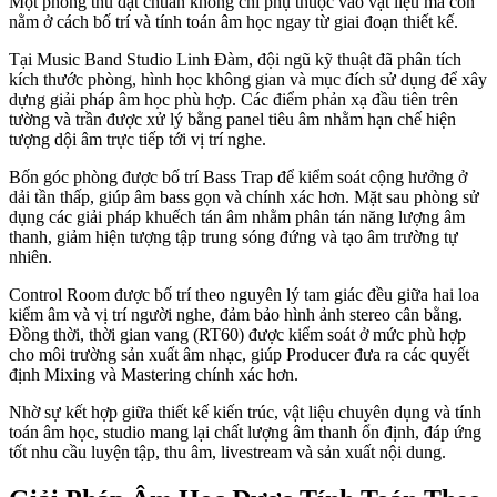
Một phòng thu đạt chuẩn không chỉ phụ thuộc vào vật liệu mà còn
nằm ở cách bố trí và tính toán âm học ngay từ giai đoạn thiết kế.
Tại Music Band Studio Linh Đàm, đội ngũ kỹ thuật đã phân tích
kích thước phòng, hình học không gian và mục đích sử dụng để xây
dựng giải pháp âm học phù hợp. Các điểm phản xạ đầu tiên trên
tường và trần được xử lý bằng panel tiêu âm nhằm hạn chế hiện
tượng dội âm trực tiếp tới vị trí nghe.
Bốn góc phòng được bố trí Bass Trap để kiểm soát cộng hưởng ở
dải tần thấp, giúp âm bass gọn và chính xác hơn. Mặt sau phòng sử
dụng các giải pháp khuếch tán âm nhằm phân tán năng lượng âm
thanh, giảm hiện tượng tập trung sóng đứng và tạo âm trường tự
nhiên.
Control Room được bố trí theo nguyên lý tam giác đều giữa hai loa
kiểm âm và vị trí người nghe, đảm bảo hình ảnh stereo cân bằng.
Đồng thời, thời gian vang (RT60) được kiểm soát ở mức phù hợp
cho môi trường sản xuất âm nhạc, giúp Producer đưa ra các quyết
định Mixing và Mastering chính xác hơn.
Nhờ sự kết hợp giữa thiết kế kiến trúc, vật liệu chuyên dụng và tính
toán âm học, studio mang lại chất lượng âm thanh ổn định, đáp ứng
tốt nhu cầu luyện tập, thu âm, livestream và sản xuất nội dung.