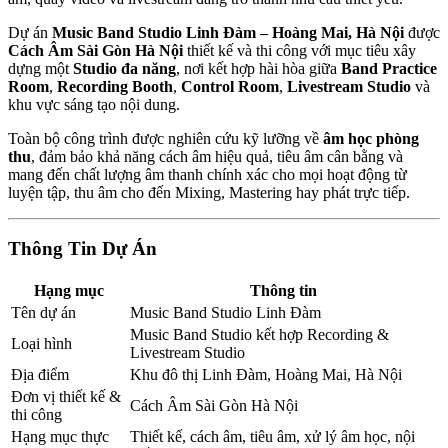
Dự án
Music Band Studio Linh Đàm – Hoàng Mai, Hà Nội
được
Cách Âm Sài Gòn Hà Nội
thiết kế và thi công với mục tiêu xây
dựng một
Studio đa năng
, nơi kết hợp hài hòa giữa
Band Practice
Room
,
Recording Booth
,
Control Room
,
Livestream Studio
và
khu vực sáng tạo nội dung.
Toàn bộ công trình được nghiên cứu kỹ lưỡng về
âm học phòng
thu
, đảm bảo khả năng cách âm hiệu quả, tiêu âm cân bằng và
mang đến chất lượng âm thanh chính xác cho mọi hoạt động từ
luyện tập, thu âm cho đến Mixing, Mastering hay phát trực tiếp.
Thông Tin Dự Án
Hạng mục
Thông tin
Tên dự án
Music Band Studio Linh Đàm
Music Band Studio kết hợp Recording &
Loại hình
Livestream Studio
Địa điểm
Khu đô thị Linh Đàm, Hoàng Mai, Hà Nội
Đơn vị thiết kế &
Cách Âm Sài Gòn Hà Nội
thi công
Hạng mục thực
Thiết kế, cách âm, tiêu âm, xử lý âm học, nội