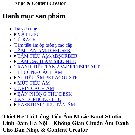
Nhạc & Content Creator
Danh mục sản phẩm
Đá siêu nhẹ
VẬT LIỆU
TỦ RACK
Tấm tiêu âm ốp tường cao cấp
TẤM TÁN ÂM-DIFFUSER
TẤM TIÊU ÂM-ABSORBER
TẤM CÁCH ÂM SIÊU NHẸ
TRANH TIÊU TÁN ÂM-DIFFUSER ART
THI CÔNG CÁCH ÂM
NỈ TIÊU ÂM PET ACOUSTIC
MÚT TIÊU ÂM
CABIN CÁCH ÂM
BÀN PHÒNG THU DESK
BÀN DJ PHÒNG THU
BASSTRAP TIÊU TÁN ÂM
Thiết Kế Thi Công Tiêu Âm Music Band Studio
Linh Đàm Hà Nội – Không Gian Chuẩn Âm Dành
Cho Ban Nhạc & Content Creator