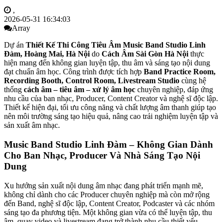
,
2026-05-31 16:34:03
Array
Dự án
Thiết Kế Thi Công Tiêu Âm Music Band Studio Linh
Đàm, Hoàng Mai, Hà Nội
do
Cách Âm Sài Gòn Hà Nội
thực
hiện mang đến không gian luyện tập, thu âm và sáng tạo nội dung
đạt chuẩn âm học. Công trình được tích hợp
Band Practice Room,
Recording Booth, Control Room, Livestream Studio
cùng hệ
thống
cách âm – tiêu âm – xử lý âm học
chuyên nghiệp, đáp ứng
nhu cầu của ban nhạc, Producer, Content Creator và nghệ sĩ độc lập.
Thiết kế hiện đại, tối ưu công năng và chất lượng âm thanh giúp tạo
nên môi trường sáng tạo hiệu quả, nâng cao trải nghiệm luyện tập và
sản xuất âm nhạc.
Music Band Studio Linh Đàm – Không Gian Dành
Cho Ban Nhạc, Producer Và Nhà Sáng Tạo Nội
Dung
Xu hướng sản xuất nội dung âm nhạc đang phát triển mạnh mẽ,
không chỉ dành cho các Producer chuyên nghiệp mà còn mở rộng
đến Band, nghệ sĩ độc lập, Content Creator, Podcaster và các nhóm
sáng tạo đa phương tiện. Một không gian vừa có thể luyện tập, thu
âm, quay video và livestream đang trở thành nhu cầu thiết yếu.