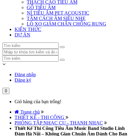
THẠCH CAO TIÊU ÂM
GỖ TIÊU ÂM
NỈ TIÊU ÂM PET ACOUSTIC
TẤM CÁCH ÂM SIÊU NHẸ
LÒ XO GIẢM CHẤN CHỐNG RUNG
KIẾN THỨC
DỰ ÁN
Đăng nhập
Đăng ký
0
Giỏ hàng của bạn trống!
Trang chủ
THIẾT KẾ - THI CÔNG
PHÒNG TẬP NHẠC CỤ - THANH NHẠC
Thiết Kế Thi Công Tiêu Âm Music Band Studio Linh
Đàm Hà Nội – Không Gian Chuẩn Âm Dành Cho Ban