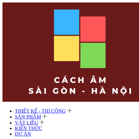
THIẾT KẾ - THI CÔNG
SẢN PHẨM
VẬT LIỆU
KIẾN THỨC
DỰ ÁN