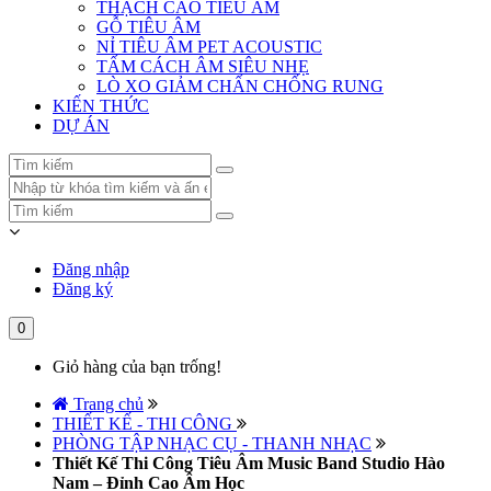
THẠCH CAO TIÊU ÂM
GỖ TIÊU ÂM
NỈ TIÊU ÂM PET ACOUSTIC
TẤM CÁCH ÂM SIÊU NHẸ
LÒ XO GIẢM CHẤN CHỐNG RUNG
KIẾN THỨC
DỰ ÁN
Đăng nhập
Đăng ký
0
Giỏ hàng của bạn trống!
Trang chủ
THIẾT KẾ - THI CÔNG
PHÒNG TẬP NHẠC CỤ - THANH NHẠC
Thiết Kế Thi Công Tiêu Âm Music Band Studio Hào
Nam – Đỉnh Cao Âm Học