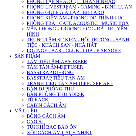
PHÒNG TẬP NHẠC CỤ - THANH NHẠC
PHÒNG LIVESTREAM - GAMING - BÌNH LUẬN
PHÒNG GOLF GIẢ LẬP - BILLARD
PHÒNG KIỂM ÂM - PHÒNG ĐO THÍNH LỰC
PHÒNG TRÀ - CAFE ACOUSTIC - MUSIC BOX
VĂN PHÒNG - TRƯỜNG HỌC - ĐÀI TRUYỀN
HÌNH
TRUNG TÂM SỰ KIỆN - HỘI TRƯỜNG - SẢNH
TIỆC - KHÁCH SẠN - NHÀ HÁT
LOUNGE - BAR - CLUB - PUB - KARAOKE
SẢN PHẨM
TẤM TIÊU ÂM-ABSORBER
TẤM TÁN ÂM-DIFFUSER
BASSTRAP DI ĐỘNG
BASSTRAP TIÊU TÁN ÂM
TRANH TIÊU TÁN ÂM-DIFFUSER ART
BÀN DJ PHÒNG THU
BÀN PHÒNG THU SDESK
TỦ RACK
CABIN CÁCH ÂM
VẬT LIỆU
BÔNG CÁCH ÂM
CAO SU
TÚI KHÍ BẠC BẢO ÔN
XỐP CÁCH ÂM CÁCH NHIỆT