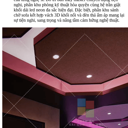
nghi, phân khu phòng kỹ thuật hòa quyện cùng hệ trần giật
khối dải led neon đa sắc hiện đại. Đặc biệt, phân khu sảnh
chờ sofa kết hợp vách 3D khối nổi và đèn thả ấm áp mang lại
sự tiện nghi, sang trọng và nâng tầm cảm hứng nghệ thuật.