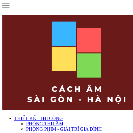
THIẾT KẾ - THI CÔNG
PHÒNG THU ÂM
PHÒNG PHIM - GIẢI TRÍ GIA ĐÌNH