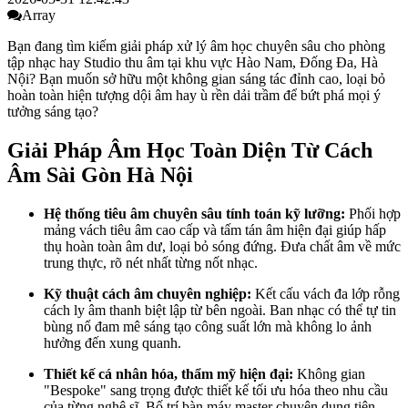
Array
Bạn đang tìm kiếm giải pháp xử lý âm học chuyên sâu cho phòng
tập nhạc hay Studio thu âm tại khu vực Hào Nam, Đống Đa, Hà
Nội? Bạn muốn sở hữu một không gian sáng tác đỉnh cao, loại bỏ
hoàn toàn hiện tượng dội âm hay ù rền dải trầm để bứt phá mọi ý
tưởng sáng tạo?
Giải Pháp Âm Học Toàn Diện Từ Cách
Âm Sài Gòn Hà Nội
Hệ thống tiêu âm chuyên sâu tính toán kỹ lưỡng:
Phối hợp
mảng vách tiêu âm cao cấp và tấm tán âm hiện đại giúp hấp
thụ hoàn toàn âm dư, loại bỏ sóng đứng. Đưa chất âm về mức
trung thực, rõ nét nhất từng nốt nhạc.
Kỹ thuật cách âm chuyên nghiệp:
Kết cấu vách đa lớp rỗng
cách ly âm thanh biệt lập từ bên ngoài. Ban nhạc có thể tự tin
bùng nổ đam mê sáng tạo công suất lớn mà không lo ảnh
hưởng đến xung quanh.
Thiết kế cá nhân hóa, thẩm mỹ hiện đại:
Không gian
"Bespoke" sang trọng được thiết kế tối ưu hóa theo nhu cầu
của từng nghệ sĩ. Bố trí bàn máy master chuyên dụng tiện