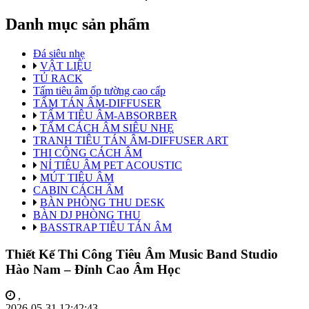
Danh mục sản phẩm
Đá siêu nhẹ
VẬT LIỆU
TỦ RACK
Tấm tiêu âm ốp tường cao cấp
TẤM TÁN ÂM-DIFFUSER
TẤM TIÊU ÂM-ABSORBER
TẤM CÁCH ÂM SIÊU NHẸ
TRANH TIÊU TÁN ÂM-DIFFUSER ART
THI CÔNG CÁCH ÂM
NỈ TIÊU ÂM PET ACOUSTIC
MÚT TIÊU ÂM
CABIN CÁCH ÂM
BÀN PHÒNG THU DESK
BÀN DJ PHÒNG THU
BASSTRAP TIÊU TÁN ÂM
Thiết Kế Thi Công Tiêu Âm Music Band Studio
Hào Nam – Đỉnh Cao Âm Học
,
2026-05-31 12:42:43