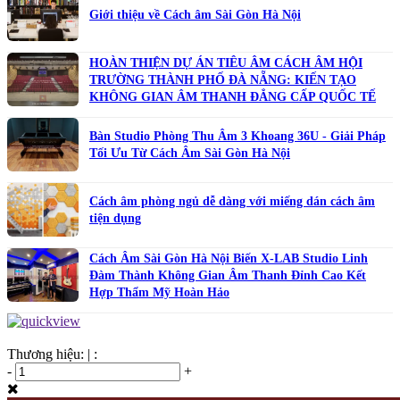
Giới thiệu về Cách âm Sài Gòn Hà Nội
HOÀN THIỆN DỰ ÁN TIÊU ÂM CÁCH ÂM HỘI
TRƯỜNG THÀNH PHỐ ĐÀ NẴNG: KIẾN TẠO
KHÔNG GIAN ÂM THANH ĐẲNG CẤP QUỐC TẾ
Bàn Studio Phòng Thu Âm 3 Khoang 36U - Giải Pháp
Tối Ưu Từ Cách Âm Sài Gòn Hà Nội
Cách âm phòng ngủ dễ dàng với miếng dán cách âm
tiện dụng
Cách Âm Sài Gòn Hà Nội Biến X-LAB Studio Linh
Đàm Thành Không Gian Âm Thanh Đỉnh Cao Kết
Hợp Thẩm Mỹ Hoàn Hảo
Thương hiệu:
|
:
-
+