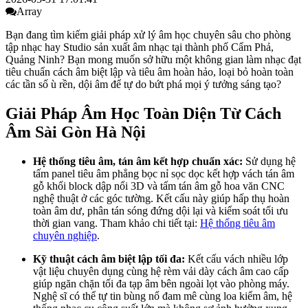
Array
Bạn đang tìm kiếm giải pháp xử lý âm học chuyên sâu cho phòng
tập nhạc hay Studio sản xuất âm nhạc tại thành phố Cẩm Phả,
Quảng Ninh? Bạn mong muốn sở hữu một không gian làm nhạc đạt
tiêu chuẩn cách âm biệt lập và tiêu âm hoàn hảo, loại bỏ hoàn toàn
các tần số ù rền, dội âm để tự do bứt phá mọi ý tưởng sáng tạo?
Giải Pháp Âm Học Toàn Diện Từ Cách
Âm Sài Gòn Hà Nội
Hệ thống tiêu âm, tán âm kết hợp chuẩn xác:
Sử dụng hệ
tấm panel tiêu âm phẳng bọc nỉ sọc dọc kết hợp vách tán âm
gỗ khối block dập nổi 3D và tấm tán âm gỗ hoa văn CNC
nghệ thuật ở các góc tường. Kết cấu này giúp hấp thụ hoàn
toàn âm dư, phân tán sóng đứng dội lại và kiểm soát tối ưu
thời gian vang. Tham khảo chi tiết tại:
Hệ thống tiêu âm
chuyên nghiệp
.
Kỹ thuật cách âm biệt lập tối đa:
Kết cấu vách nhiều lớp
vật liệu chuyên dụng cùng hệ rèm vải dày cách âm cao cấp
giúp ngăn chặn tối đa tạp âm bên ngoài lọt vào phòng máy.
Nghệ sĩ có thể tự tin bùng nổ đam mê cùng loa kiểm âm, hệ