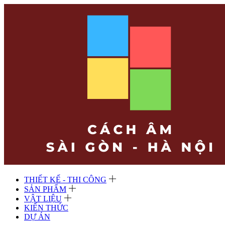
THIẾT KẾ - THI CÔNG
SẢN PHẨM
VẬT LIỆU
KIẾN THỨC
DỰ ÁN