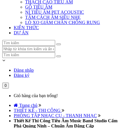
THẠCH CAO TIÊU ÂM
GỖ TIÊU ÂM
NỈ TIÊU ÂM PET ACOUSTIC
TẤM CÁCH ÂM SIÊU NHẸ
LÒ XO GIẢM CHẤN CHỐNG RUNG
KIẾN THỨC
DỰ ÁN
Đăng nhập
Đăng ký
0
Giỏ hàng của bạn trống!
Trang chủ
THIẾT KẾ - THI CÔNG
PHÒNG TẬP NHẠC CỤ - THANH NHẠC
Thiết Kế Thi Công Tiêu Âm Music Band Studio Cẩm
Phả Quảng Ninh – Chuẩn Âm Đẳng Cấp