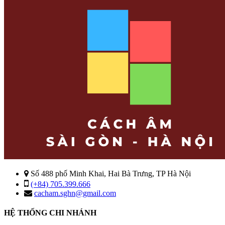
Số 488 phố Minh Khai, Hai Bà Trưng, TP Hà Nội
(+84) 705.399.666
cacham.sghn@gmail.com
HỆ THỐNG CHI NHÁNH