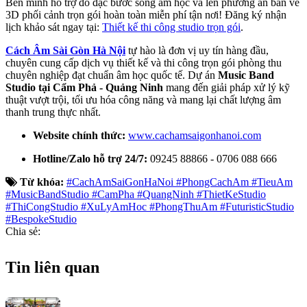
Bên mình hỗ trợ đo đạc bước sóng âm học và lên phương án bản vẽ
3D phối cảnh trọn gói hoàn toàn miễn phí tận nơi! Đăng ký nhận
lịch khảo sát ngay tại:
Thiết kế thi công studio trọn gói
.
Cách Âm Sài Gòn Hà Nội
tự hào là đơn vị uy tín hàng đầu,
chuyên cung cấp dịch vụ thiết kế và thi công trọn gói phòng thu
chuyên nghiệp đạt chuẩn âm học quốc tế. Dự án
Music Band
Studio tại Cẩm Phả - Quảng Ninh
mang đến giải pháp xử lý kỹ
thuật vượt trội, tối ưu hóa công năng và mang lại chất lượng âm
thanh trung thực nhất.
Website chính thức:
www.cachamsaigonhanoi.com
Hotline/Zalo hỗ trợ 24/7:
09245 88866 - 0706 088 666
Từ khóa:
#CachAmSaiGonHaNoi #PhongCachAm #TieuAm
#MusicBandStudio #CamPha #QuangNinh #ThietKeStudio
#ThiCongStudio #XuLyAmHoc #PhongThuAm #FuturisticStudio
#BespokeStudio
Chia sẻ:
Tin liên quan