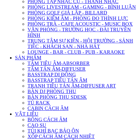
PHÒNG TẬP NHẠC CỤ - THANH NHẠC
PHÒNG LIVESTREAM - GAMING - BÌNH LUẬN
PHÒNG GOLF GIẢ LẬP - BILLARD
PHÒNG KIỂM ÂM - PHÒNG ĐO THÍNH LỰC
PHÒNG TRÀ - CAFE ACOUSTIC - MUSIC BOX
VĂN PHÒNG - TRƯỜNG HỌC - ĐÀI TRUYỀN
HÌNH
TRUNG TÂM SỰ KIỆN - HỘI TRƯỜNG - SẢNH
TIỆC - KHÁCH SẠN - NHÀ HÁT
LOUNGE - BAR - CLUB - PUB - KARAOKE
SẢN PHẨM
TẤM TIÊU ÂM-ABSORBER
TẤM TÁN ÂM-DIFFUSER
BASSTRAP DI ĐỘNG
BASSTRAP TIÊU TÁN ÂM
TRANH TIÊU TÁN ÂM-DIFFUSER ART
BÀN DJ PHÒNG THU
BÀN PHÒNG THU SDESK
TỦ RACK
CABIN CÁCH ÂM
VẬT LIỆU
BÔNG CÁCH ÂM
CAO SU
TÚI KHÍ BẠC BẢO ÔN
XỐP CÁCH ÂM CÁCH NHIỆT