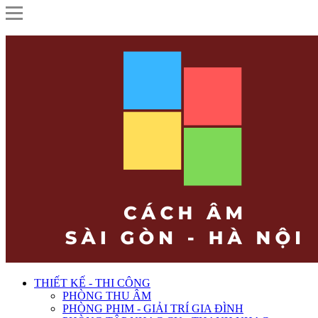
THIẾT KẾ - THI CÔNG
PHÒNG THU ÂM
PHÒNG PHIM - GIẢI TRÍ GIA ĐÌNH