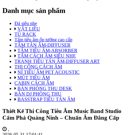
Danh mục sản phẩm
Đá siêu nhẹ
VẬT LIỆU
TỦ RACK
Tấm tiêu âm ốp tường cao cấp
TẤM TÁN ÂM-DIFFUSER
TẤM TIÊU ÂM-ABSORBER
TẤM CÁCH ÂM SIÊU NHẸ
TRANH TIÊU TÁN ÂM-DIFFUSER ART
THI CÔNG CÁCH ÂM
NỈ TIÊU ÂM PET ACOUSTIC
MÚT TIÊU ÂM
CABIN CÁCH ÂM
BÀN PHÒNG THU DESK
BÀN DJ PHÒNG THU
BASSTRAP TIÊU TÁN ÂM
Thiết Kế Thi Công Tiêu Âm Music Band Studio
Cẩm Phả Quảng Ninh – Chuẩn Âm Đẳng Cấp
,
2026-05-31 17:01:41