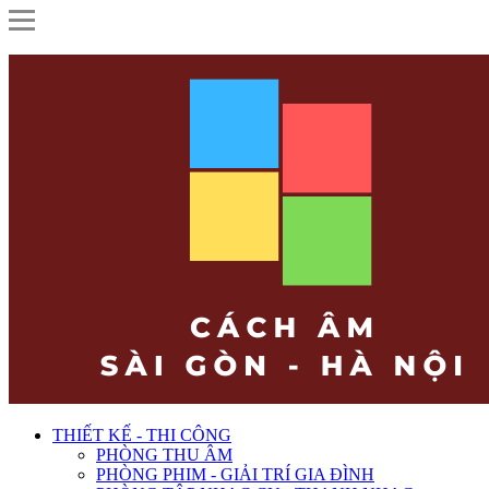
THIẾT KẾ - THI CÔNG
PHÒNG THU ÂM
PHÒNG PHIM - GIẢI TRÍ GIA ĐÌNH