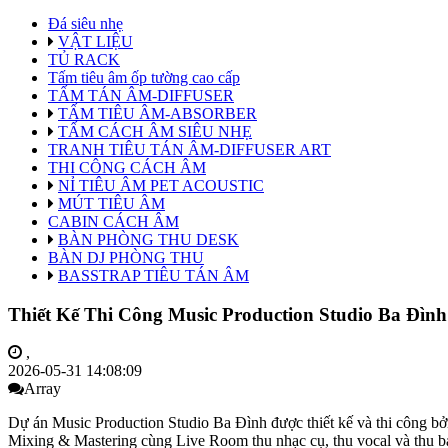
Đá siêu nhẹ
VẬT LIỆU
TỦ RACK
Tấm tiêu âm ốp tường cao cấp
TẤM TÁN ÂM-DIFFUSER
TẤM TIÊU ÂM-ABSORBER
TẤM CÁCH ÂM SIÊU NHẸ
TRANH TIÊU TÁN ÂM-DIFFUSER ART
THI CÔNG CÁCH ÂM
NỈ TIÊU ÂM PET ACOUSTIC
MÚT TIÊU ÂM
CABIN CÁCH ÂM
BÀN PHÒNG THU DESK
BÀN DJ PHÒNG THU
BASSTRAP TIÊU TÁN ÂM
Thiết Kế Thi Công Music Production Studio Ba Đì
,
2026-05-31 14:08:09
Array
Dự án Music Production Studio Ba Đình được thiết kế và thi công 
Mixing & Mastering cùng Live Room thu nhạc cụ, thu vocal và thu ba