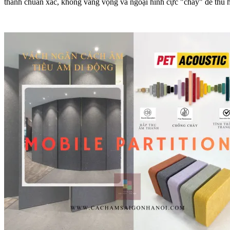
thanh chuẩn xác, không vang vọng và ngoại hình cực "cháy" để thu h