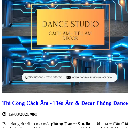
Thi Công Cách Âm - Tiêu Âm & Decor Phòng Dance
,
19/03/2026
0
Bạn đang dự định mở một
phòng Dance Studio
tại khu vực Cầu Giấ