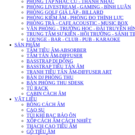
PHÒNG TẬP NHẠC CỤ - THANH NHẠC
PHÒNG LIVESTREAM - GAMING - BÌNH LUẬN
PHÒNG GOLF GIẢ LẬP - BILLARD
PHÒNG KIỂM ÂM - PHÒNG ĐO THÍNH LỰC
PHÒNG TRÀ - CAFE ACOUSTIC - MUSIC BOX
VĂN PHÒNG - TRƯỜNG HỌC - ĐÀI TRUYỀN HÌ
TRUNG TÂM SỰ KIỆN - HỘI TRƯỜNG - SẢNH TI
LOUNGE - BAR - CLUB - PUB - KARAOKE
SẢN PHẨM
TẤM TIÊU ÂM-ABSORBER
TẤM TÁN ÂM-DIFFUSER
BASSTRAP DI ĐỘNG
BASSTRAP TIÊU TÁN ÂM
TRANH TIÊU TÁN ÂM-DIFFUSER ART
BÀN DJ PHÒNG THU
BÀN PHÒNG THU SDESK
TỦ RACK
CABIN CÁCH ÂM
VẬT LIỆU
BÔNG CÁCH ÂM
CAO SU
TÚI KHÍ BẠC BẢO ÔN
XỐP CÁCH ÂM CÁCH NHIỆT
THẠCH CAO TIÊU ÂM
GỖ TIÊU ÂM