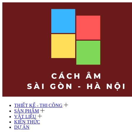
THIẾT KẾ - THI CÔNG
SẢN PHẨM
VẬT LIỆU
KIẾN THỨC
DỰ ÁN