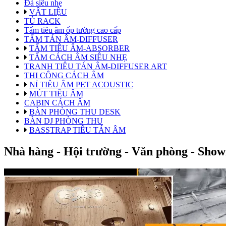
Đá siêu nhẹ
VẬT LIỆU
TỦ RACK
Tấm tiêu âm ốp tường cao cấp
TẤM TÁN ÂM-DIFFUSER
TẤM TIÊU ÂM-ABSORBER
TẤM CÁCH ÂM SIÊU NHẸ
TRANH TIÊU TÁN ÂM-DIFFUSER ART
THI CÔNG CÁCH ÂM
NỈ TIÊU ÂM PET ACOUSTIC
MÚT TIÊU ÂM
CABIN CÁCH ÂM
BÀN PHÒNG THU DESK
BÀN DJ PHÒNG THU
BASSTRAP TIÊU TÁN ÂM
Nhà hàng - Hội trường - Văn phòng - Sho