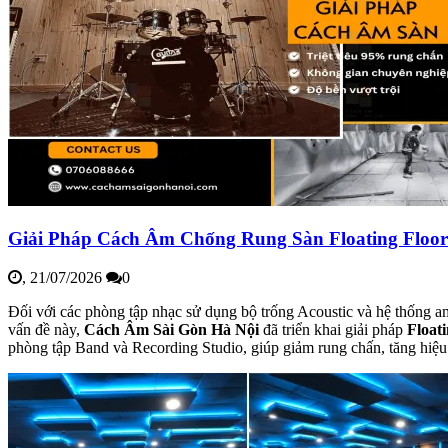
Giải Pháp Cách Âm Chống Rung Sàn Floating Floo
,
21/07/2026
0
Đối với các phòng tập nhạc sử dụng bộ trống Acoustic và hệ thống a
vấn đề này,
Cách Âm Sài Gòn Hà Nội
đã triển khai giải pháp
Float
phòng tập Band và Recording Studio, giúp giảm rung chấn, tăng hiệu