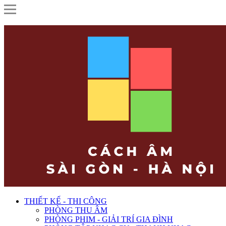
THIẾT KẾ - THI CÔNG
PHÒNG THU ÂM
PHÒNG PHIM - GIẢI TRÍ GIA ĐÌNH