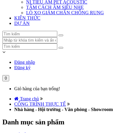
NỈ TIÊU ÂM PET ACOUSTIC
TẤM CÁCH ÂM SIÊU NHẸ
LÒ XO GIẢM CHẤN CHỐNG RUNG
KIẾN THỨC
DỰ ÁN
Đăng nhập
Đăng ký
0
Giỏ hàng của bạn trống!
Trang chủ
CÔNG TRÌNH THỰC TẾ
Nhà hàng - Hội trường - Văn phòng - Showroom
Danh mục sản phẩm