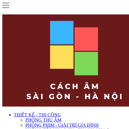
THIẾT KẾ - THI CÔNG
PHÒNG THU ÂM
PHÒNG PHIM - GIẢI TRÍ GIA ĐÌNH