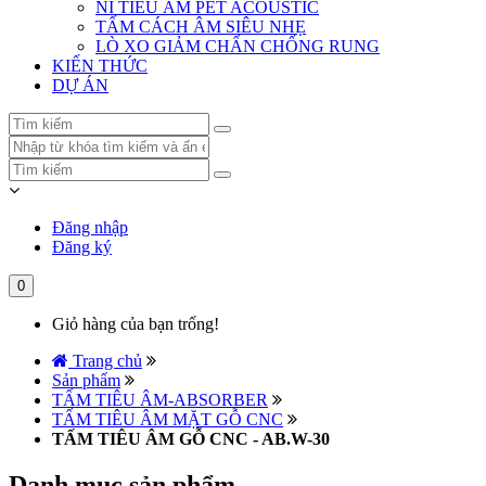
NỈ TIÊU ÂM PET ACOUSTIC
TẤM CÁCH ÂM SIÊU NHẸ
LÒ XO GIẢM CHẤN CHỐNG RUNG
KIẾN THỨC
DỰ ÁN
Đăng nhập
Đăng ký
0
Giỏ hàng của bạn trống!
Trang chủ
Sản phẩm
TẤM TIÊU ÂM-ABSORBER
TẤM TIÊU ÂM MẶT GỖ CNC
TẤM TIÊU ÂM GỖ CNC - AB.W-30
Danh mục sản phẩm