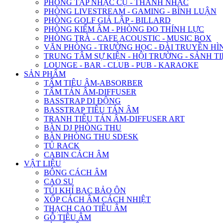
PHÒNG TẬP NHẠC CỤ - THANH NHẠC
PHÒNG LIVESTREAM - GAMING - BÌNH LUẬN
PHÒNG GOLF GIẢ LẬP - BILLARD
PHÒNG KIỂM ÂM - PHÒNG ĐO THÍNH LỰC
PHÒNG TRÀ - CAFE ACOUSTIC - MUSIC BOX
VĂN PHÒNG - TRƯỜNG HỌC - ĐÀI TRUYỀN HÌ
TRUNG TÂM SỰ KIỆN - HỘI TRƯỜNG - SẢNH TI
LOUNGE - BAR - CLUB - PUB - KARAOKE
SẢN PHẨM
TẤM TIÊU ÂM-ABSORBER
TẤM TÁN ÂM-DIFFUSER
BASSTRAP DI ĐỘNG
BASSTRAP TIÊU TÁN ÂM
TRANH TIÊU TÁN ÂM-DIFFUSER ART
BÀN DJ PHÒNG THU
BÀN PHÒNG THU SDESK
TỦ RACK
CABIN CÁCH ÂM
VẬT LIỆU
BÔNG CÁCH ÂM
CAO SU
TÚI KHÍ BẠC BẢO ÔN
XỐP CÁCH ÂM CÁCH NHIỆT
THẠCH CAO TIÊU ÂM
GỖ TIÊU ÂM