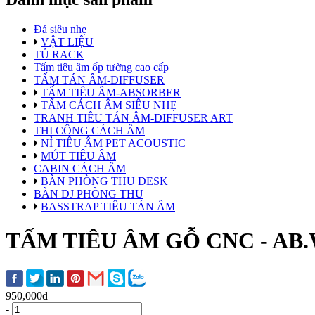
Đá siêu nhẹ
VẬT LIỆU
TỦ RACK
Tấm tiêu âm ốp tường cao cấp
TẤM TÁN ÂM-DIFFUSER
TẤM TIÊU ÂM-ABSORBER
TẤM CÁCH ÂM SIÊU NHẸ
TRANH TIÊU TÁN ÂM-DIFFUSER ART
THI CÔNG CÁCH ÂM
NỈ TIÊU ÂM PET ACOUSTIC
MÚT TIÊU ÂM
CABIN CÁCH ÂM
BÀN PHÒNG THU DESK
BÀN DJ PHÒNG THU
BASSTRAP TIÊU TÁN ÂM
TẤM TIÊU ÂM GỖ CNC - AB.
950,000đ
-
+