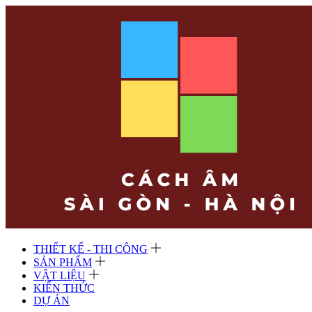
THIẾT KẾ - THI CÔNG
SẢN PHẨM
VẬT LIỆU
KIẾN THỨC
DỰ ÁN