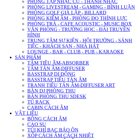
PHÒNG TẬP NHẠC CỤ - THANH NHẠC
PHÒNG LIVESTREAM - GAMING - BÌNH LUẬN
PHÒNG GOLF GIẢ LẬP - BILLARD
PHÒNG KIỂM ÂM - PHÒNG ĐO THÍNH LỰC
PHÒNG TRÀ - CAFE ACOUSTIC - MUSIC BOX
VĂN PHÒNG - TRƯỜNG HỌC - ĐÀI TRUYỀN
HÌNH
TRUNG TÂM SỰ KIỆN - HỘI TRƯỜNG - SẢNH
TIỆC - KHÁCH SẠN - NHÀ HÁT
LOUNGE - BAR - CLUB - PUB - KARAOKE
SẢN PHẨM
TẤM TIÊU ÂM-ABSORBER
TẤM TÁN ÂM-DIFFUSER
BASSTRAP DI ĐỘNG
BASSTRAP TIÊU TÁN ÂM
TRANH TIÊU TÁN ÂM-DIFFUSER ART
BÀN DJ PHÒNG THU
BÀN PHÒNG THU SDESK
TỦ RACK
CABIN CÁCH ÂM
VẬT LIỆU
BÔNG CÁCH ÂM
CAO SU
TÚI KHÍ BẠC BẢO ÔN
XỐP CÁCH ÂM CÁCH NHIỆT