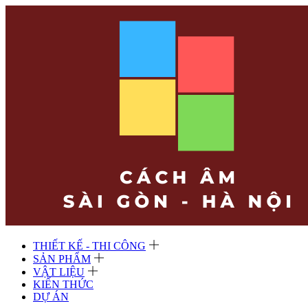
THIẾT KẾ - THI CÔNG
SẢN PHẨM
VẬT LIỆU
KIẾN THỨC
DỰ ÁN