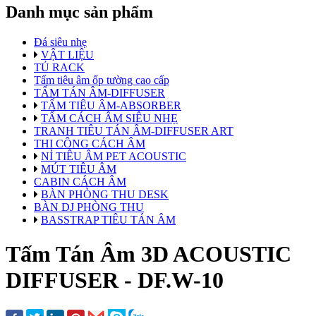
Danh mục sản phẩm
Đá siêu nhẹ
VẬT LIỆU
TỦ RACK
Tấm tiêu âm ốp tường cao cấp
TẤM TÁN ÂM-DIFFUSER
TẤM TIÊU ÂM-ABSORBER
TẤM CÁCH ÂM SIÊU NHẸ
TRANH TIÊU TÁN ÂM-DIFFUSER ART
THI CÔNG CÁCH ÂM
NỈ TIÊU ÂM PET ACOUSTIC
MÚT TIÊU ÂM
CABIN CÁCH ÂM
BÀN PHÒNG THU DESK
BÀN DJ PHÒNG THU
BASSTRAP TIÊU TÁN ÂM
Tấm Tán Âm 3D ACOUSTIC
DIFFUSER - DF.W-10