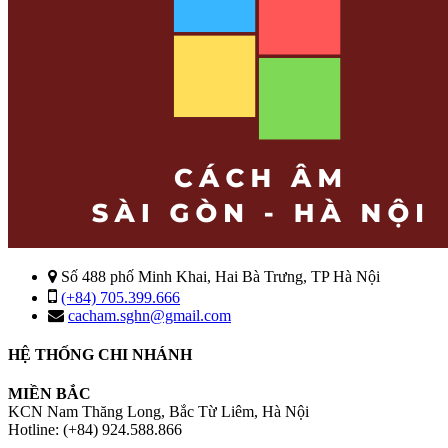
Số 488 phố Minh Khai, Hai Bà Trưng, TP Hà Nội
(+84) 705.399.666
cacham.sghn@gmail.com
HỆ THỐNG CHI NHÁNH
MIỀN BẮC
KCN Nam Thăng Long, Bắc Từ Liêm, Hà Nội
Hotline: (+84) 924.588.866