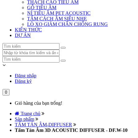
THẠCH CAO TIÊU ÂM
GỖ TIÊU ÂM
NỈ TIÊU ÂM PET ACOUSTIC
TẤM CÁCH ÂM SIÊU NHẸ
LÒ XO GIẢM CHẤN CHỐNG RUNG
KIẾN THỨC
DỰ ÁN
Đăng nhập
Đăng ký
0
Giỏ hàng của bạn trống!
Trang chủ
Sản phẩm
TẤM TÁN ÂM-DIFFUSER
Tấm Tán Âm 3D ACOUSTIC DIFFUSER - DF.W-10