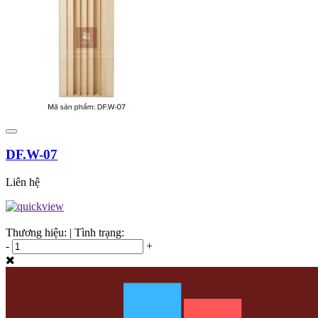
DF.W-07
Liên hệ
Thương hiệu:
|
Tình trạng:
-
+