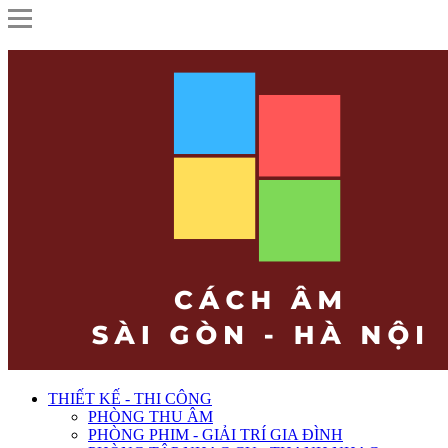
THIẾT KẾ - THI CÔNG
PHÒNG THU ÂM
PHÒNG PHIM - GIẢI TRÍ GIA ĐÌNH