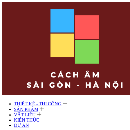
THIẾT KẾ - THI CÔNG
SẢN PHẨM
VẬT LIỆU
KIẾN THỨC
DỰ ÁN