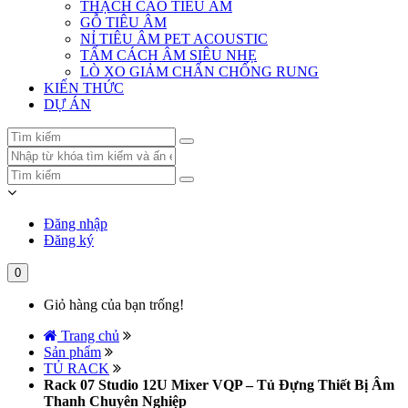
THẠCH CAO TIÊU ÂM
GỖ TIÊU ÂM
NỈ TIÊU ÂM PET ACOUSTIC
TẤM CÁCH ÂM SIÊU NHẸ
LÒ XO GIẢM CHẤN CHỐNG RUNG
KIẾN THỨC
DỰ ÁN
Đăng nhập
Đăng ký
0
Giỏ hàng của bạn trống!
Trang chủ
Sản phẩm
TỦ RACK
Rack 07 Studio 12U Mixer VQP – Tủ Đựng Thiết Bị Âm
Thanh Chuyên Nghiệp