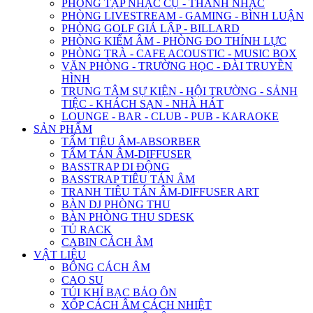
PHÒNG TẬP NHẠC CỤ - THANH NHẠC
PHÒNG LIVESTREAM - GAMING - BÌNH LUẬN
PHÒNG GOLF GIẢ LẬP - BILLARD
PHÒNG KIỂM ÂM - PHÒNG ĐO THÍNH LỰC
PHÒNG TRÀ - CAFE ACOUSTIC - MUSIC BOX
VĂN PHÒNG - TRƯỜNG HỌC - ĐÀI TRUYỀN
HÌNH
TRUNG TÂM SỰ KIỆN - HỘI TRƯỜNG - SẢNH
TIỆC - KHÁCH SẠN - NHÀ HÁT
LOUNGE - BAR - CLUB - PUB - KARAOKE
SẢN PHẨM
TẤM TIÊU ÂM-ABSORBER
TẤM TÁN ÂM-DIFFUSER
BASSTRAP DI ĐỘNG
BASSTRAP TIÊU TÁN ÂM
TRANH TIÊU TÁN ÂM-DIFFUSER ART
BÀN DJ PHÒNG THU
BÀN PHÒNG THU SDESK
TỦ RACK
CABIN CÁCH ÂM
VẬT LIỆU
BÔNG CÁCH ÂM
CAO SU
TÚI KHÍ BẠC BẢO ÔN
XỐP CÁCH ÂM CÁCH NHIỆT