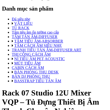
Danh mục sản phẩm
Đá siêu nhẹ
VẬT LIỆU
TỦ RACK
Tấm tiêu âm ốp tường cao cấp
TẤM TÁN ÂM-DIFFUSER
TẤM TIÊU ÂM-ABSORBER
TẤM CÁCH ÂM SIÊU NHẸ
TRANH TIÊU TÁN ÂM-DIFFUSER ART
THI CÔNG CÁCH ÂM
NỈ TIÊU ÂM PET ACOUSTIC
MÚT TIÊU ÂM
CABIN CÁCH ÂM
BÀN PHÒNG THU DESK
BÀN DJ PHÒNG THU
BASSTRAP TIÊU TÁN ÂM
Rack 07 Studio 12U Mixer
VQP – Tủ Đựng Thiết Bị Âm