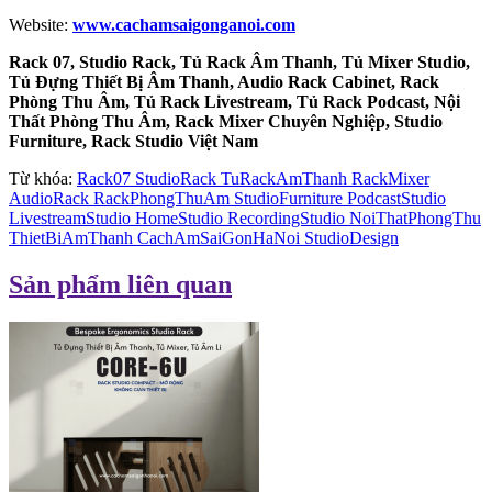
Website:
www.cachamsaigonganoi.com
Rack 07, Studio Rack, Tủ Rack Âm Thanh, Tủ Mixer Studio,
Tủ Đựng Thiết Bị Âm Thanh, Audio Rack Cabinet, Rack
Phòng Thu Âm, Tủ Rack Livestream, Tủ Rack Podcast, Nội
Thất Phòng Thu Âm, Rack Mixer Chuyên Nghiệp, Studio
Furniture, Rack Studio Việt Nam
Từ khóa:
Rack07 StudioRack TuRackAmThanh RackMixer
AudioRack RackPhongThuAm StudioFurniture PodcastStudio
LivestreamStudio HomeStudio RecordingStudio NoiThatPhongThu
ThietBiAmThanh CachAmSaiGonHaNoi StudioDesign
Sản phẩm liên quan