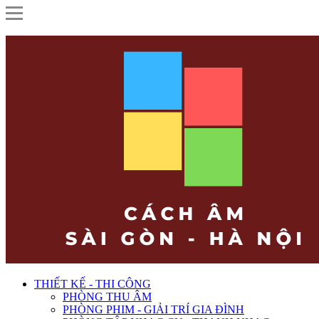
THIẾT KẾ - THI CÔNG
PHÒNG THU ÂM
PHÒNG PHIM - GIẢI TRÍ GIA ĐÌNH