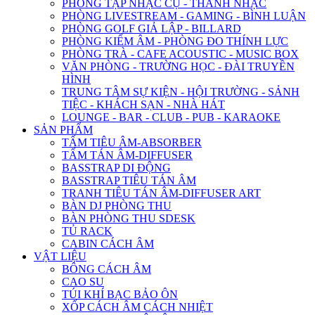
PHÒNG TẬP NHẠC CỤ - THANH NHẠC
PHÒNG LIVESTREAM - GAMING - BÌNH LUẬN
PHÒNG GOLF GIẢ LẬP - BILLARD
PHÒNG KIỂM ÂM - PHÒNG ĐO THÍNH LỰC
PHÒNG TRÀ - CAFE ACOUSTIC - MUSIC BOX
VĂN PHÒNG - TRƯỜNG HỌC - ĐÀI TRUYỀN
HÌNH
TRUNG TÂM SỰ KIỆN - HỘI TRƯỜNG - SẢNH
TIỆC - KHÁCH SẠN - NHÀ HÁT
LOUNGE - BAR - CLUB - PUB - KARAOKE
SẢN PHẨM
TẤM TIÊU ÂM-ABSORBER
TẤM TÁN ÂM-DIFFUSER
BASSTRAP DI ĐỘNG
BASSTRAP TIÊU TÁN ÂM
TRANH TIÊU TÁN ÂM-DIFFUSER ART
BÀN DJ PHÒNG THU
BÀN PHÒNG THU SDESK
TỦ RACK
CABIN CÁCH ÂM
VẬT LIỆU
BÔNG CÁCH ÂM
CAO SU
TÚI KHÍ BẠC BẢO ÔN
XỐP CÁCH ÂM CÁCH NHIỆT