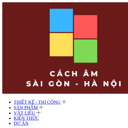
THIẾT KẾ - THI CÔNG
SẢN PHẨM
VẬT LIỆU
KIẾN THỨC
DỰ ÁN