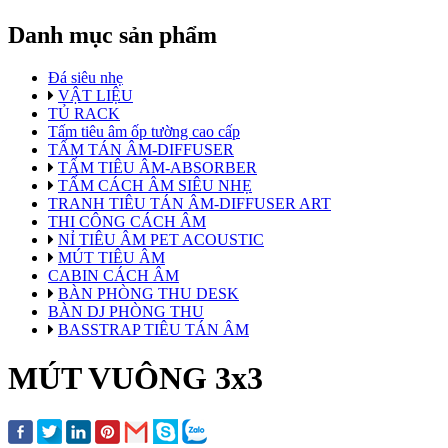
Danh mục sản phẩm
Đá siêu nhẹ
VẬT LIỆU
TỦ RACK
Tấm tiêu âm ốp tường cao cấp
TẤM TÁN ÂM-DIFFUSER
TẤM TIÊU ÂM-ABSORBER
TẤM CÁCH ÂM SIÊU NHẸ
TRANH TIÊU TÁN ÂM-DIFFUSER ART
THI CÔNG CÁCH ÂM
NỈ TIÊU ÂM PET ACOUSTIC
MÚT TIÊU ÂM
CABIN CÁCH ÂM
BÀN PHÒNG THU DESK
BÀN DJ PHÒNG THU
BASSTRAP TIÊU TÁN ÂM
MÚT VUÔNG 3x3