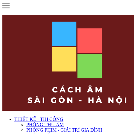
THIẾT KẾ - THI CÔNG
PHÒNG THU ÂM
PHÒNG PHIM - GIẢI TRÍ GIA ĐÌNH