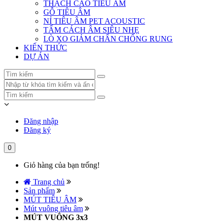
THẠCH CAO TIÊU ÂM
GỖ TIÊU ÂM
NỈ TIÊU ÂM PET ACOUSTIC
TẤM CÁCH ÂM SIÊU NHẸ
LÒ XO GIẢM CHẤN CHỐNG RUNG
KIẾN THỨC
DỰ ÁN
Đăng nhập
Đăng ký
0
Giỏ hàng của bạn trống!
Trang chủ
Sản phẩm
MÚT TIÊU ÂM
Mút vuông tiêu âm
MÚT VUÔNG 3x3