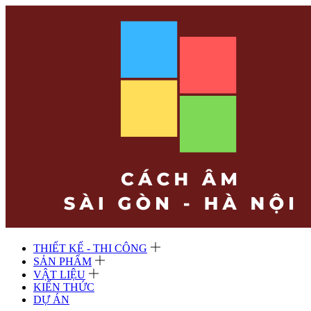
THIẾT KẾ - THI CÔNG
SẢN PHẨM
VẬT LIỆU
KIẾN THỨC
DỰ ÁN