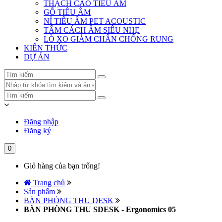
THẠCH CAO TIÊU ÂM
GỖ TIÊU ÂM
NỈ TIÊU ÂM PET ACOUSTIC
TẤM CÁCH ÂM SIÊU NHẸ
LÒ XO GIẢM CHẤN CHỐNG RUNG
KIẾN THỨC
DỰ ÁN
Đăng nhập
Đăng ký
0
Giỏ hàng của bạn trống!
Trang chủ
Sản phẩm
BÀN PHÒNG THU DESK
BÀN PHÒNG THU SDESK - Ergonomics 05