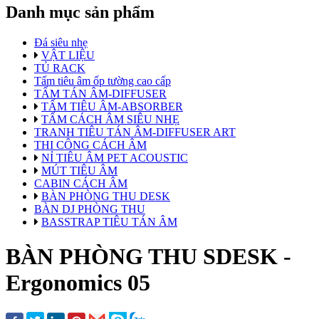
Danh mục sản phẩm
Đá siêu nhẹ
VẬT LIỆU
TỦ RACK
Tấm tiêu âm ốp tường cao cấp
TẤM TÁN ÂM-DIFFUSER
TẤM TIÊU ÂM-ABSORBER
TẤM CÁCH ÂM SIÊU NHẸ
TRANH TIÊU TÁN ÂM-DIFFUSER ART
THI CÔNG CÁCH ÂM
NỈ TIÊU ÂM PET ACOUSTIC
MÚT TIÊU ÂM
CABIN CÁCH ÂM
BÀN PHÒNG THU DESK
BÀN DJ PHÒNG THU
BASSTRAP TIÊU TÁN ÂM
BÀN PHÒNG THU SDESK -
Ergonomics 05