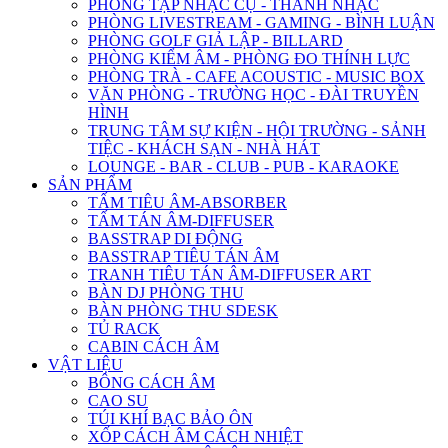
PHÒNG TẬP NHẠC CỤ - THANH NHẠC
PHÒNG LIVESTREAM - GAMING - BÌNH LUẬN
PHÒNG GOLF GIẢ LẬP - BILLARD
PHÒNG KIỂM ÂM - PHÒNG ĐO THÍNH LỰC
PHÒNG TRÀ - CAFE ACOUSTIC - MUSIC BOX
VĂN PHÒNG - TRƯỜNG HỌC - ĐÀI TRUYỀN
HÌNH
TRUNG TÂM SỰ KIỆN - HỘI TRƯỜNG - SẢNH
TIỆC - KHÁCH SẠN - NHÀ HÁT
LOUNGE - BAR - CLUB - PUB - KARAOKE
SẢN PHẨM
TẤM TIÊU ÂM-ABSORBER
TẤM TÁN ÂM-DIFFUSER
BASSTRAP DI ĐỘNG
BASSTRAP TIÊU TÁN ÂM
TRANH TIÊU TÁN ÂM-DIFFUSER ART
BÀN DJ PHÒNG THU
BÀN PHÒNG THU SDESK
TỦ RACK
CABIN CÁCH ÂM
VẬT LIỆU
BÔNG CÁCH ÂM
CAO SU
TÚI KHÍ BẠC BẢO ÔN
XỐP CÁCH ÂM CÁCH NHIỆT