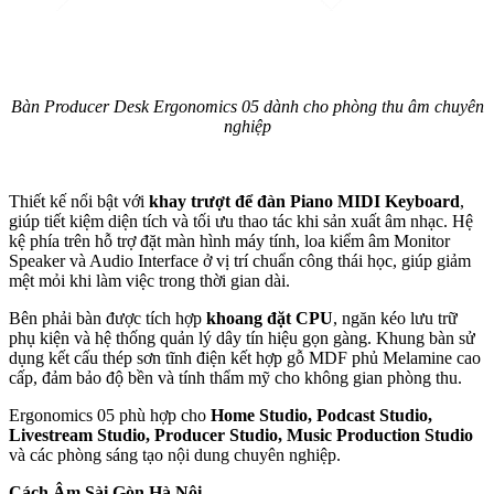
Bàn Producer Desk Ergonomics 05 dành cho phòng thu âm chuyên
nghiệp
Thiết kế nổi bật với
khay trượt để đàn Piano MIDI Keyboard
,
giúp tiết kiệm diện tích và tối ưu thao tác khi sản xuất âm nhạc. Hệ
kệ phía trên hỗ trợ đặt màn hình máy tính, loa kiểm âm Monitor
Speaker và Audio Interface ở vị trí chuẩn công thái học, giúp giảm
mệt mỏi khi làm việc trong thời gian dài.
Bên phải bàn được tích hợp
khoang đặt CPU
, ngăn kéo lưu trữ
phụ kiện và hệ thống quản lý dây tín hiệu gọn gàng. Khung bàn sử
dụng kết cấu thép sơn tĩnh điện kết hợp gỗ MDF phủ Melamine cao
cấp, đảm bảo độ bền và tính thẩm mỹ cho không gian phòng thu.
Ergonomics 05 phù hợp cho
Home Studio, Podcast Studio,
Livestream Studio, Producer Studio, Music Production Studio
và các phòng sáng tạo nội dung chuyên nghiệp.
Cách Âm Sài Gòn Hà Nội