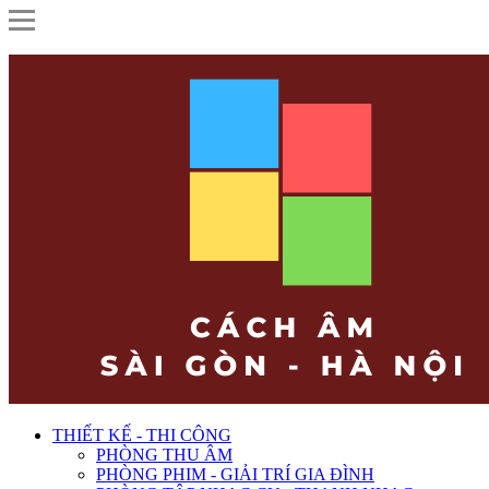
THIẾT KẾ - THI CÔNG
PHÒNG THU ÂM
PHÒNG PHIM - GIẢI TRÍ GIA ĐÌNH