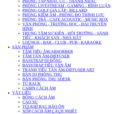
PHÒNG TẬP NHẠC CỤ - THANH NHẠC
PHÒNG LIVESTREAM - GAMING - BÌNH LUẬN
PHÒNG GOLF GIẢ LẬP - BILLARD
PHÒNG KIỂM ÂM - PHÒNG ĐO THÍNH LỰC
PHÒNG TRÀ - CAFE ACOUSTIC - MUSIC BOX
VĂN PHÒNG - TRƯỜNG HỌC - ĐÀI TRUYỀN
HÌNH
TRUNG TÂM SỰ KIỆN - HỘI TRƯỜNG - SẢNH
TIỆC - KHÁCH SẠN - NHÀ HÁT
LOUNGE - BAR - CLUB - PUB - KARAOKE
SẢN PHẨM
TẤM TIÊU ÂM-ABSORBER
TẤM TÁN ÂM-DIFFUSER
BASSTRAP DI ĐỘNG
BASSTRAP TIÊU TÁN ÂM
TRANH TIÊU TÁN ÂM-DIFFUSER ART
BÀN DJ PHÒNG THU
BÀN PHÒNG THU SDESK
TỦ RACK
CABIN CÁCH ÂM
VẬT LIỆU
BÔNG CÁCH ÂM
CAO SU
TÚI KHÍ BẠC BẢO ÔN
XỐP CÁCH ÂM CÁCH NHIỆT