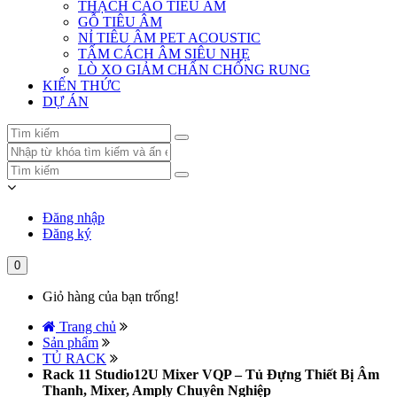
THẠCH CAO TIÊU ÂM
GỖ TIÊU ÂM
NỈ TIÊU ÂM PET ACOUSTIC
TẤM CÁCH ÂM SIÊU NHẸ
LÒ XO GIẢM CHẤN CHỐNG RUNG
KIẾN THỨC
DỰ ÁN
Đăng nhập
Đăng ký
0
Giỏ hàng của bạn trống!
Trang chủ
Sản phẩm
TỦ RACK
Rack 11 Studio12U Mixer VQP – Tủ Đựng Thiết Bị Âm
Thanh, Mixer, Amply Chuyên Nghiệp