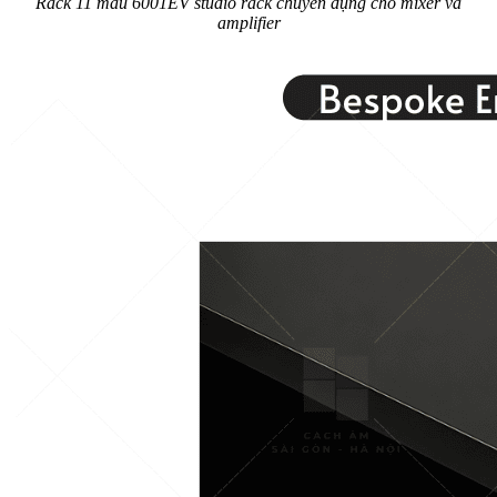
Rack 11 màu 6001EV studio rack chuyên dụng cho mixer và
amplifier