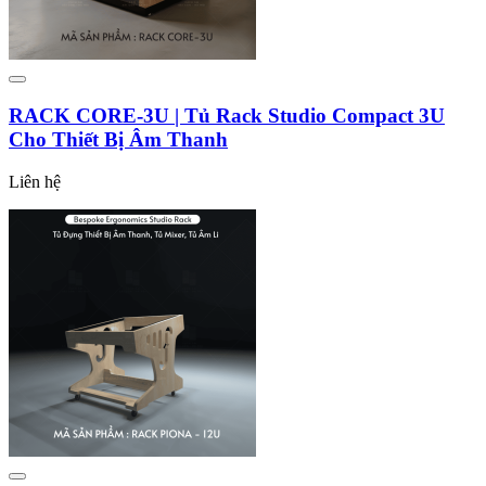
RACK CORE-3U | Tủ Rack Studio Compact 3U
Cho Thiết Bị Âm Thanh
Liên hệ