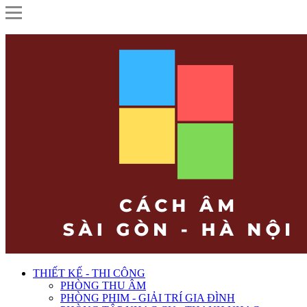
THIẾT KẾ - THI CÔNG
PHÒNG THU ÂM
PHÒNG PHIM - GIẢI TRÍ GIA ĐÌNH