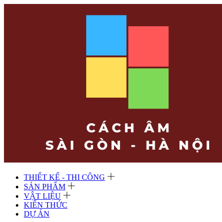
THIẾT KẾ - THI CÔNG
SẢN PHẨM
VẬT LIỆU
KIẾN THỨC
DỰ ÁN