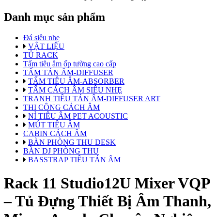
Danh mục sản phẩm
Đá siêu nhẹ
VẬT LIỆU
TỦ RACK
Tấm tiêu âm ốp tường cao cấp
TẤM TÁN ÂM-DIFFUSER
TẤM TIÊU ÂM-ABSORBER
TẤM CÁCH ÂM SIÊU NHẸ
TRANH TIÊU TÁN ÂM-DIFFUSER ART
THI CÔNG CÁCH ÂM
NỈ TIÊU ÂM PET ACOUSTIC
MÚT TIÊU ÂM
CABIN CÁCH ÂM
BÀN PHÒNG THU DESK
BÀN DJ PHÒNG THU
BASSTRAP TIÊU TÁN ÂM
Rack 11 Studio12U Mixer VQP
– Tủ Đựng Thiết Bị Âm Thanh,