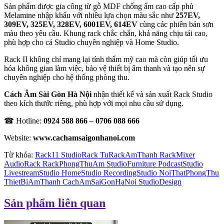
Sản phẩm được gia công từ gỗ MDF chống ẩm cao cấp phủ
Melamine nhập khẩu với nhiều lựa chọn màu sắc như
257EV,
309EV, 325EV, 328EV, 6001EV, 614EV
cùng các phiên bản sơn
màu theo yêu cầu. Khung rack chắc chắn, khả năng chịu tải cao,
phù hợp cho cả Studio chuyên nghiệp và Home Studio.
Rack II không chỉ mang lại tính thẩm mỹ cao mà còn giúp tối ưu
hóa không gian làm việc, bảo vệ thiết bị âm thanh và tạo nên sự
chuyên nghiệp cho hệ thống phòng thu.
Cách Âm Sài Gòn Hà Nội
nhận thiết kế và sản xuất Rack Studio
theo kích thước riêng, phù hợp với mọi nhu cầu sử dụng.
☎ Hotline:
0924 588 866 – 0706 088 666
Website:
www.cachamsaigonhanoi.com
Từ khóa:
Rack11 StudioRack TuRackAmThanh RackMixer
AudioRack RackPhongThuAm StudioFurniture PodcastStudio
LivestreamStudio HomeStudio RecordingStudio NoiThatPhongThu
ThietBiAmThanh CachAmSaiGonHaNoi StudioDesign
Sản phẩm liên quan