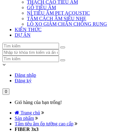
THẠCH CAO TIÊU ÂM
GỖ TIÊU ÂM
NỈ TIÊU ÂM PET ACOUSTIC
TẤM CÁCH ÂM SIÊU NHẸ
LÒ XO GIẢM CHẤN CHỐNG RUNG
KIẾN THỨC
DỰ ÁN
Đăng nhập
Đăng ký
0
Giỏ hàng của bạn trống!
Trang chủ
Sản phẩm
Tấm tiêu âm ốp tường cao cấp
FIBER 3x3