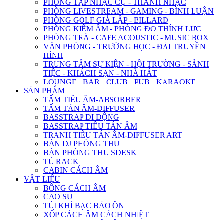
PHÒNG TẬP NHẠC CỤ - THANH NHẠC
PHÒNG LIVESTREAM - GAMING - BÌNH LUẬN
PHÒNG GOLF GIẢ LẬP - BILLARD
PHÒNG KIỂM ÂM - PHÒNG ĐO THÍNH LỰC
PHÒNG TRÀ - CAFE ACOUSTIC - MUSIC BOX
VĂN PHÒNG - TRƯỜNG HỌC - ĐÀI TRUYỀN
HÌNH
TRUNG TÂM SỰ KIỆN - HỘI TRƯỜNG - SẢNH
TIỆC - KHÁCH SẠN - NHÀ HÁT
LOUNGE - BAR - CLUB - PUB - KARAOKE
SẢN PHẨM
TẤM TIÊU ÂM-ABSORBER
TẤM TÁN ÂM-DIFFUSER
BASSTRAP DI ĐỘNG
BASSTRAP TIÊU TÁN ÂM
TRANH TIÊU TÁN ÂM-DIFFUSER ART
BÀN DJ PHÒNG THU
BÀN PHÒNG THU SDESK
TỦ RACK
CABIN CÁCH ÂM
VẬT LIỆU
BÔNG CÁCH ÂM
CAO SU
TÚI KHÍ BẠC BẢO ÔN
XỐP CÁCH ÂM CÁCH NHIỆT