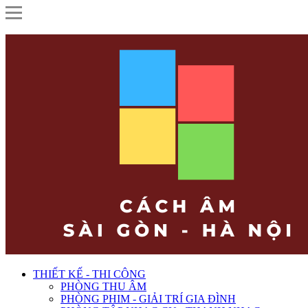
THIẾT KẾ - THI CÔNG
PHÒNG THU ÂM
PHÒNG PHIM - GIẢI TRÍ GIA ĐÌNH