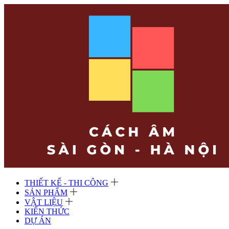
THIẾT KẾ - THI CÔNG
SẢN PHẨM
VẬT LIỆU
KIẾN THỨC
DỰ ÁN