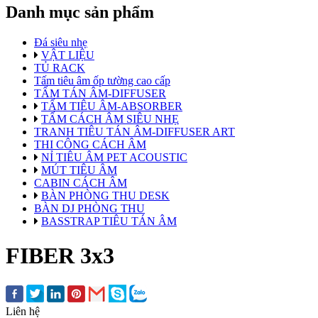
Danh mục sản phẩm
Đá siêu nhẹ
VẬT LIỆU
TỦ RACK
Tấm tiêu âm ốp tường cao cấp
TẤM TÁN ÂM-DIFFUSER
TẤM TIÊU ÂM-ABSORBER
TẤM CÁCH ÂM SIÊU NHẸ
TRANH TIÊU TÁN ÂM-DIFFUSER ART
THI CÔNG CÁCH ÂM
NỈ TIÊU ÂM PET ACOUSTIC
MÚT TIÊU ÂM
CABIN CÁCH ÂM
BÀN PHÒNG THU DESK
BÀN DJ PHÒNG THU
BASSTRAP TIÊU TÁN ÂM
FIBER 3x3
Liên hệ