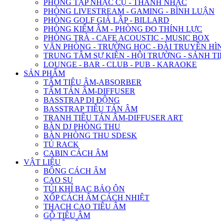
PHÒNG TẬP NHẠC CỤ - THANH NHẠC
PHÒNG LIVESTREAM - GAMING - BÌNH LUẬN
PHÒNG GOLF GIẢ LẬP - BILLARD
PHÒNG KIỂM ÂM - PHÒNG ĐO THÍNH LỰC
PHÒNG TRÀ - CAFE ACOUSTIC - MUSIC BOX
VĂN PHÒNG - TRƯỜNG HỌC - ĐÀI TRUYỀN HÌ
TRUNG TÂM SỰ KIỆN - HỘI TRƯỜNG - SẢNH TI
LOUNGE - BAR - CLUB - PUB - KARAOKE
SẢN PHẨM
TẤM TIÊU ÂM-ABSORBER
TẤM TÁN ÂM-DIFFUSER
BASSTRAP DI ĐỘNG
BASSTRAP TIÊU TÁN ÂM
TRANH TIÊU TÁN ÂM-DIFFUSER ART
BÀN DJ PHÒNG THU
BÀN PHÒNG THU SDESK
TỦ RACK
CABIN CÁCH ÂM
VẬT LIỆU
BÔNG CÁCH ÂM
CAO SU
TÚI KHÍ BẠC BẢO ÔN
XỐP CÁCH ÂM CÁCH NHIỆT
THẠCH CAO TIÊU ÂM
GỖ TIÊU ÂM