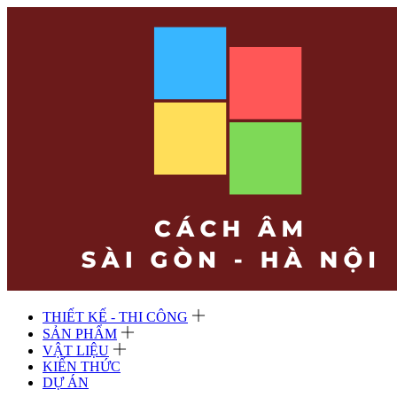
THIẾT KẾ - THI CÔNG
SẢN PHẨM
VẬT LIỆU
KIẾN THỨC
DỰ ÁN