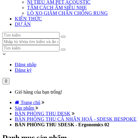
NỈ TIÊU ÂM PET ACOUSTIC
TẤM CÁCH ÂM SIÊU NHẸ
LÒ XO GIẢM CHẤN CHỐNG RUNG
KIẾN THỨC
DỰ ÁN
Đăng nhập
Đăng ký
0
Giỏ hàng của bạn trống!
Trang chủ
Sản phẩm
BÀN PHÒNG THU DESK
BÀN PHÒNG THU CÁ NHÂN HOÁ - SDESK BESPOKE
BÀN PHÒNG THU SDESK - Ergonomics 02
Danh mục sản phẩm