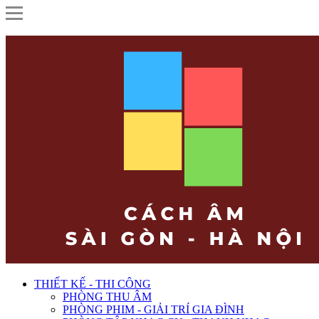
THIẾT KẾ - THI CÔNG
PHÒNG THU ÂM
PHÒNG PHIM - GIẢI TRÍ GIA ĐÌNH