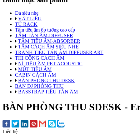
Đá siêu nhẹ
VẬT LIỆU
TỦ RACK
Tấm tiêu âm ốp tường cao cấp
TẤM TÁN ÂM-DIFFUSER
TẤM TIÊU ÂM-ABSORBER
TẤM CÁCH ÂM SIÊU NHẸ
TRANH TIÊU TÁN ÂM-DIFFUSER ART
THI CÔNG CÁCH ÂM
NỈ TIÊU ÂM PET ACOUSTIC
MÚT TIÊU ÂM
CABIN CÁCH ÂM
BÀN PHÒNG THU DESK
BÀN DJ PHÒNG THU
BASSTRAP TIÊU TÁN ÂM
BÀN PHÒNG THU SDESK - Erg
Liên hệ