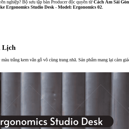
uyên nghiệp? Bộ sưu tập bàn Producer độc quyền từ
Cách Âm Sài Gòn
ke Ergonomics Studio Desk - Model: Ergonomics 02
.
 Lịch
 màu trắng kem vân gỗ vô cùng trang nhã. Sản phẩm mang lại cảm giác 