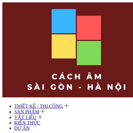
THIẾT KẾ - THI CÔNG
SẢN PHẨM
VẬT LIỆU
KIẾN THỨC
DỰ ÁN