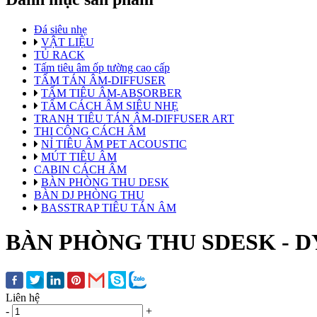
Đá siêu nhẹ
VẬT LIỆU
TỦ RACK
Tấm tiêu âm ốp tường cao cấp
TẤM TÁN ÂM-DIFFUSER
TẤM TIÊU ÂM-ABSORBER
TẤM CÁCH ÂM SIÊU NHẸ
TRANH TIÊU TÁN ÂM-DIFFUSER ART
THI CÔNG CÁCH ÂM
NỈ TIÊU ÂM PET ACOUSTIC
MÚT TIÊU ÂM
CABIN CÁCH ÂM
BÀN PHÒNG THU DESK
BÀN DJ PHÒNG THU
BASSTRAP TIÊU TÁN ÂM
BÀN PHÒNG THU SDESK - D
Liên hệ
-
+