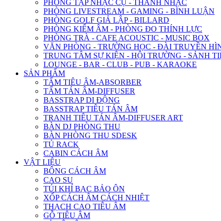
PHÒNG TẬP NHẠC CỤ - THANH NHẠC
PHÒNG LIVESTREAM - GAMING - BÌNH LUẬN
PHÒNG GOLF GIẢ LẬP - BILLARD
PHÒNG KIỂM ÂM - PHÒNG ĐO THÍNH LỰC
PHÒNG TRÀ - CAFE ACOUSTIC - MUSIC BOX
VĂN PHÒNG - TRƯỜNG HỌC - ĐÀI TRUYỀN HÌ
TRUNG TÂM SỰ KIỆN - HỘI TRƯỜNG - SẢNH TI
LOUNGE - BAR - CLUB - PUB - KARAOKE
SẢN PHẨM
TẤM TIÊU ÂM-ABSORBER
TẤM TÁN ÂM-DIFFUSER
BASSTRAP DI ĐỘNG
BASSTRAP TIÊU TÁN ÂM
TRANH TIÊU TÁN ÂM-DIFFUSER ART
BÀN DJ PHÒNG THU
BÀN PHÒNG THU SDESK
TỦ RACK
CABIN CÁCH ÂM
VẬT LIỆU
BÔNG CÁCH ÂM
CAO SU
TÚI KHÍ BẠC BẢO ÔN
XỐP CÁCH ÂM CÁCH NHIỆT
THẠCH CAO TIÊU ÂM
GỖ TIÊU ÂM