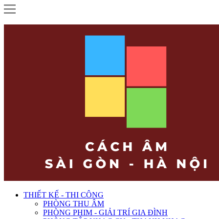
THIẾT KẾ - THI CÔNG
PHÒNG THU ÂM
PHÒNG PHIM - GIẢI TRÍ GIA ĐÌNH