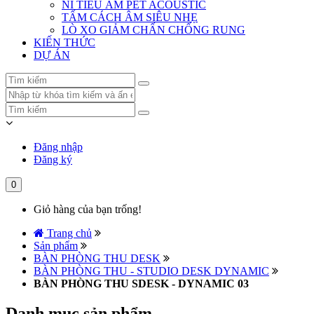
NỈ TIÊU ÂM PET ACOUSTIC
TẤM CÁCH ÂM SIÊU NHẸ
LÒ XO GIẢM CHẤN CHỐNG RUNG
KIẾN THỨC
DỰ ÁN
Đăng nhập
Đăng ký
0
Giỏ hàng của bạn trống!
Trang chủ
Sản phẩm
BÀN PHÒNG THU DESK
BÀN PHÒNG THU - STUDIO DESK DYNAMIC
BÀN PHÒNG THU SDESK - DYNAMIC 03
Danh mục sản phẩm