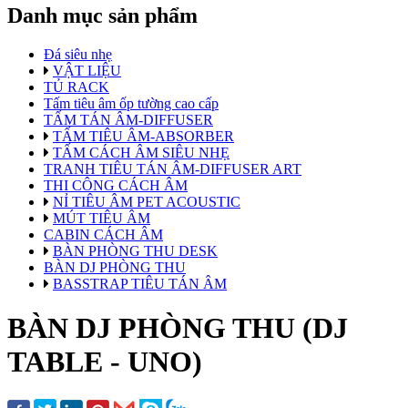
Danh mục sản phẩm
Đá siêu nhẹ
VẬT LIỆU
TỦ RACK
Tấm tiêu âm ốp tường cao cấp
TẤM TÁN ÂM-DIFFUSER
TẤM TIÊU ÂM-ABSORBER
TẤM CÁCH ÂM SIÊU NHẸ
TRANH TIÊU TÁN ÂM-DIFFUSER ART
THI CÔNG CÁCH ÂM
NỈ TIÊU ÂM PET ACOUSTIC
MÚT TIÊU ÂM
CABIN CÁCH ÂM
BÀN PHÒNG THU DESK
BÀN DJ PHÒNG THU
BASSTRAP TIÊU TÁN ÂM
BÀN DJ PHÒNG THU (DJ
TABLE - UNO)