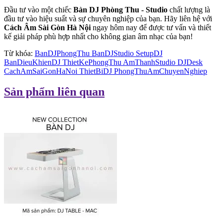
Đầu tư vào một chiếc
Bàn DJ Phòng Thu - Studio
chất lượng là
đầu tư vào hiệu suất và sự chuyên nghiệp của bạn. Hãy liên hệ với
Cách Âm Sài Gòn Hà Nội
ngay hôm nay để được tư vấn và thiết
kế giải pháp phù hợp nhất cho không gian âm nhạc của bạn!
Từ khóa:
BanDJPhongThu BanDJStudio SetupDJ
BanDieuKhienDJ ThietKePhongThu AmThanhStudio DJDesk
CachAmSaiGonHaNoi ThietBiDJ PhongThuAmChuyenNghiep
Sản phẩm liên quan