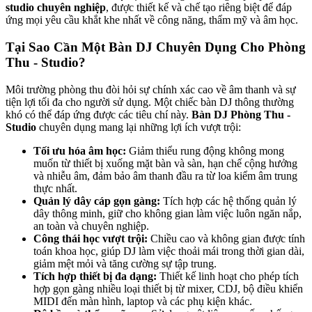
studio chuyên nghiệp
, được thiết kế và chế tạo riêng biệt để đáp
ứng mọi yêu cầu khắt khe nhất về công năng, thẩm mỹ và âm học.
Tại Sao Cần Một Bàn DJ Chuyên Dụng Cho Phòng
Thu - Studio?
Môi trường phòng thu đòi hỏi sự chính xác cao về âm thanh và sự
tiện lợi tối đa cho người sử dụng. Một chiếc bàn DJ thông thường
khó có thể đáp ứng được các tiêu chí này.
Bàn DJ Phòng Thu -
Studio
chuyên dụng mang lại những lợi ích vượt trội:
Tối ưu hóa âm học:
Giảm thiểu rung động không mong
muốn từ thiết bị xuống mặt bàn và sàn, hạn chế cộng hưởng
và nhiễu âm, đảm bảo âm thanh đầu ra từ loa kiểm âm trung
thực nhất.
Quản lý dây cáp gọn gàng:
Tích hợp các hệ thống quản lý
dây thông minh, giữ cho không gian làm việc luôn ngăn nắp,
an toàn và chuyên nghiệp.
Công thái học vượt trội:
Chiều cao và không gian được tính
toán khoa học, giúp DJ làm việc thoải mái trong thời gian dài,
giảm mệt mỏi và tăng cường sự tập trung.
Tích hợp thiết bị đa dạng:
Thiết kế linh hoạt cho phép tích
hợp gọn gàng nhiều loại thiết bị từ mixer, CDJ, bộ điều khiển
MIDI đến màn hình, laptop và các phụ kiện khác.