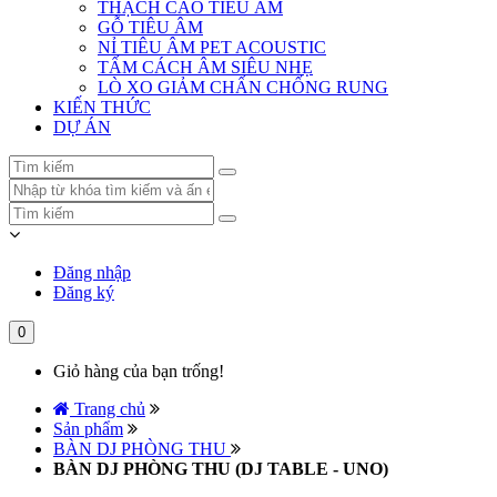
THẠCH CAO TIÊU ÂM
GỖ TIÊU ÂM
NỈ TIÊU ÂM PET ACOUSTIC
TẤM CÁCH ÂM SIÊU NHẸ
LÒ XO GIẢM CHẤN CHỐNG RUNG
KIẾN THỨC
DỰ ÁN
Đăng nhập
Đăng ký
0
Giỏ hàng của bạn trống!
Trang chủ
Sản phẩm
BÀN DJ PHÒNG THU
BÀN DJ PHÒNG THU (DJ TABLE - UNO)