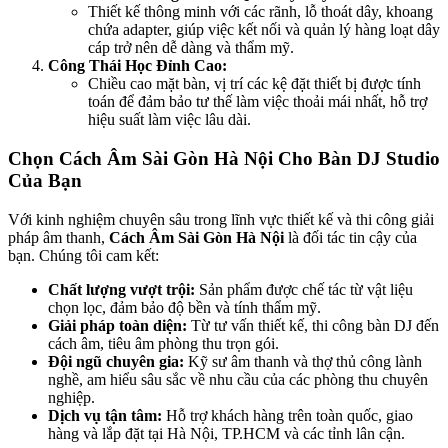
Thiết kế thông minh với các rãnh, lỗ thoát dây, khoang
chứa adapter, giúp việc kết nối và quản lý hàng loạt dây
cáp trở nên dễ dàng và thẩm mỹ.
Công Thái Học Đỉnh Cao:
Chiều cao mặt bàn, vị trí các kệ đặt thiết bị được tính
toán để đảm bảo tư thế làm việc thoải mái nhất, hỗ trợ
hiệu suất làm việc lâu dài.
Chọn Cách Âm Sài Gòn Hà Nội Cho Bàn DJ Studio
Của Bạn
Với kinh nghiệm chuyên sâu trong lĩnh vực thiết kế và thi công giải
pháp âm thanh,
Cách Âm Sài Gòn Hà Nội
là đối tác tin cậy của
bạn. Chúng tôi cam kết:
Chất lượng vượt trội:
Sản phẩm được chế tác từ vật liệu
chọn lọc, đảm bảo độ bền và tính thẩm mỹ.
Giải pháp toàn diện:
Từ tư vấn thiết kế, thi công bàn DJ đến
cách âm, tiêu âm phòng thu trọn gói.
Đội ngũ chuyên gia:
Kỹ sư âm thanh và thợ thủ công lành
nghề, am hiểu sâu sắc về nhu cầu của các phòng thu chuyên
nghiệp.
Dịch vụ tận tâm:
Hỗ trợ khách hàng trên toàn quốc, giao
hàng và lắp đặt tại Hà Nội, TP.HCM và các tỉnh lân cận.