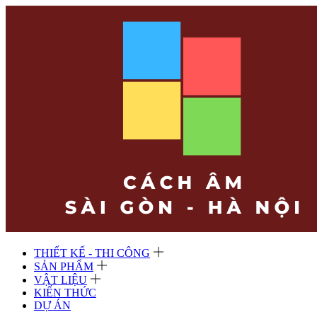
THIẾT KẾ - THI CÔNG
SẢN PHẨM
VẬT LIỆU
KIẾN THỨC
DỰ ÁN