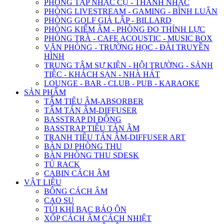
PHÒNG TẬP NHẠC CỤ - THANH NHẠC
PHÒNG LIVESTREAM - GAMING - BÌNH LUẬN
PHÒNG GOLF GIẢ LẬP - BILLARD
PHÒNG KIỂM ÂM - PHÒNG ĐO THÍNH LỰC
PHÒNG TRÀ - CAFE ACOUSTIC - MUSIC BOX
VĂN PHÒNG - TRƯỜNG HỌC - ĐÀI TRUYỀN
HÌNH
TRUNG TÂM SỰ KIỆN - HỘI TRƯỜNG - SẢNH
TIỆC - KHÁCH SẠN - NHÀ HÁT
LOUNGE - BAR - CLUB - PUB - KARAOKE
SẢN PHẨM
TẤM TIÊU ÂM-ABSORBER
TẤM TÁN ÂM-DIFFUSER
BASSTRAP DI ĐỘNG
BASSTRAP TIÊU TÁN ÂM
TRANH TIÊU TÁN ÂM-DIFFUSER ART
BÀN DJ PHÒNG THU
BÀN PHÒNG THU SDESK
TỦ RACK
CABIN CÁCH ÂM
VẬT LIỆU
BÔNG CÁCH ÂM
CAO SU
TÚI KHÍ BẠC BẢO ÔN
XỐP CÁCH ÂM CÁCH NHIỆT