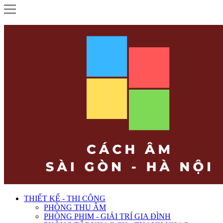
THIẾT KẾ - THI CÔNG
PHÒNG THU ÂM
PHÒNG PHIM - GIẢI TRÍ GIA ĐÌNH