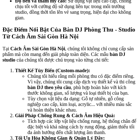
Độ bền và thẩm mỹ cao:
Sử dụng vật liệu cao cấp, chống
chịu tốt với cường độ sử dụng liên tục trong môi trường
studio, đồng thời tôn lên vẻ sang trọng, hiện đại cho không
gian.
Đặc Điểm Nổi Bật Của Bàn DJ Phòng Thu - Studio
Từ Cách Âm Sài Gòn Hà Nội
Tại
Cách Âm Sài Gòn Hà Nội
, chúng tôi không chỉ cung cấp sản
phẩm mà còn mang đến giải pháp toàn diện. Các mẫu
bàn DJ
studio
của chúng tôi được chú trọng vào từng chi tiết:
Thiết Kế Tùy Biến (Custom-made):
Chúng tôi hiểu rằng mỗi phòng thu có đặc điểm riêng.
Vì vậy, chúng tôi cung cấp dịch vụ thiết kế và thi công
bàn DJ theo yêu cầu
, phù hợp hoàn hảo với kích
thước không gian, số lượng và loại thiết bị của bạn.
Tùy chọn vật liệu đa dạng: Gỗ tự nhiên, gỗ công
nghiệp cao cấp, kim loại, acrylic... với nhiều màu sắc
và hoàn thiện khác nhau.
Giải Pháp Chống Rung & Cách Âm Hiệu Quả:
Tích hợp các lớp vật liệu chống rung, hệ thống chân đế
đặc biệt và khả năng cách ly rung động, giảm thiểu tối
đa ảnh hưởng đến chất lượng âm thanh.
Tối Ưu Hóa Không Gian & Quản Lý Dây: