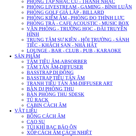
PHÒNG TẬP NHẠC CỤ - THANH NHẠC
PHÒNG LIVESTREAM - GAMING - BÌNH LUẬN
PHÒNG GOLF GIẢ LẬP - BILLARD
PHÒNG KIỂM ÂM - PHÒNG ĐO THÍNH LỰC
PHÒNG TRÀ - CAFE ACOUSTIC - MUSIC BOX
VĂN PHÒNG - TRƯỜNG HỌC - ĐÀI TRUYỀN
HÌNH
TRUNG TÂM SỰ KIỆN - HỘI TRƯỜNG - SẢNH
TIỆC - KHÁCH SẠN - NHÀ HÁT
LOUNGE - BAR - CLUB - PUB - KARAOKE
SẢN PHẨM
TẤM TIÊU ÂM-ABSORBER
TẤM TÁN ÂM-DIFFUSER
BASSTRAP DI ĐỘNG
BASSTRAP TIÊU TÁN ÂM
TRANH TIÊU TÁN ÂM-DIFFUSER ART
BÀN DJ PHÒNG THU
BÀN PHÒNG THU SDESK
TỦ RACK
CABIN CÁCH ÂM
VẬT LIỆU
BÔNG CÁCH ÂM
CAO SU
TÚI KHÍ BẠC BẢO ÔN
XỐP CÁCH ÂM CÁCH NHIỆT