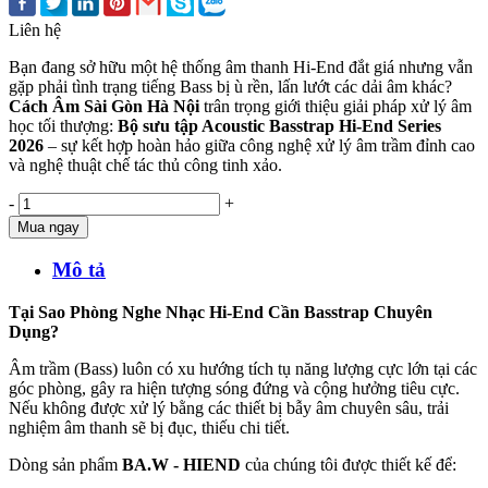
Liên hệ
Bạn đang sở hữu một hệ thống âm thanh Hi-End đắt giá nhưng vẫn
gặp phải tình trạng tiếng Bass bị ù rền, lấn lướt các dải âm khác?
Cách Âm Sài Gòn Hà Nội
trân trọng giới thiệu giải pháp xử lý âm
học tối thượng:
Bộ sưu tập Acoustic Basstrap Hi-End Series
2026
– sự kết hợp hoàn hảo giữa công nghệ xử lý âm trầm đỉnh cao
và nghệ thuật chế tác thủ công tinh xảo.
-
+
Mua ngay
Mô tả
Tại Sao Phòng Nghe Nhạc Hi-End Cần Basstrap Chuyên
Dụng?
Âm trầm (Bass) luôn có xu hướng tích tụ năng lượng cực lớn tại các
góc phòng, gây ra hiện tượng sóng đứng và cộng hưởng tiêu cực.
Nếu không được xử lý bằng các thiết bị bẫy âm chuyên sâu, trải
nghiệm âm thanh sẽ bị đục, thiếu chi tiết.
Dòng sản phẩm
BA.W - HIEND
của chúng tôi được thiết kế để: