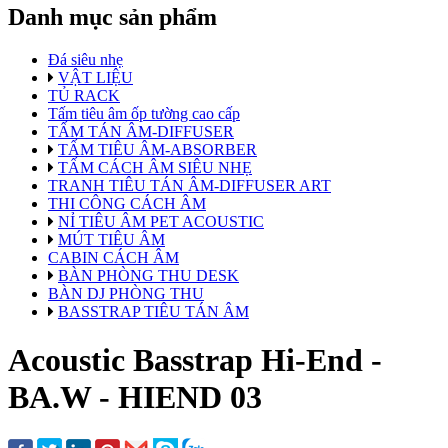
Danh mục sản phẩm
Đá siêu nhẹ
VẬT LIỆU
TỦ RACK
Tấm tiêu âm ốp tường cao cấp
TẤM TÁN ÂM-DIFFUSER
TẤM TIÊU ÂM-ABSORBER
TẤM CÁCH ÂM SIÊU NHẸ
TRANH TIÊU TÁN ÂM-DIFFUSER ART
THI CÔNG CÁCH ÂM
NỈ TIÊU ÂM PET ACOUSTIC
MÚT TIÊU ÂM
CABIN CÁCH ÂM
BÀN PHÒNG THU DESK
BÀN DJ PHÒNG THU
BASSTRAP TIÊU TÁN ÂM
Acoustic Basstrap Hi-End -
BA.W - HIEND 03