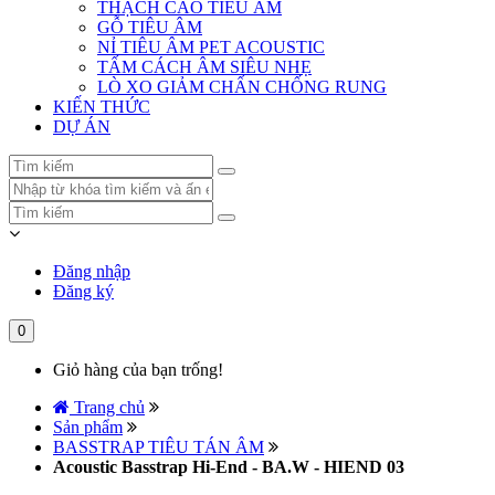
THẠCH CAO TIÊU ÂM
GỖ TIÊU ÂM
NỈ TIÊU ÂM PET ACOUSTIC
TẤM CÁCH ÂM SIÊU NHẸ
LÒ XO GIẢM CHẤN CHỐNG RUNG
KIẾN THỨC
DỰ ÁN
Đăng nhập
Đăng ký
0
Giỏ hàng của bạn trống!
Trang chủ
Sản phẩm
BASSTRAP TIÊU TÁN ÂM
Acoustic Basstrap Hi-End - BA.W - HIEND 03