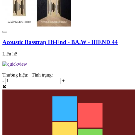
Acoustic Basstrap Hi-End - BA.W - HIEND 44
Liên hệ
Thương hiệu:
|
Tình trạng:
-
+