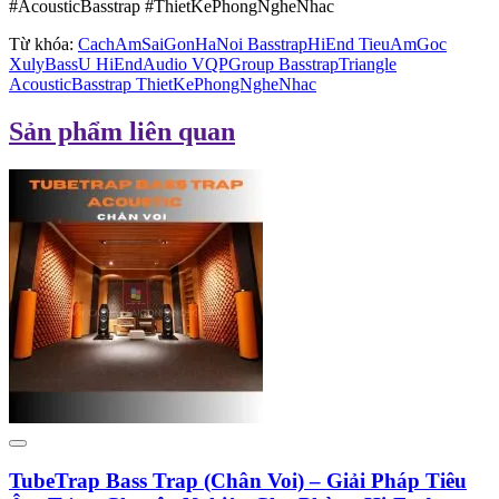
#AcousticBasstrap #ThietKePhongNgheNhac
Từ khóa:
CachAmSaiGonHaNoi BasstrapHiEnd TieuAmGoc
XulyBassU HiEndAudio VQPGroup BasstrapTriangle
AcousticBasstrap ThietKePhongNgheNhac
Sản phẩm liên quan
TubeTrap Bass Trap (Chân Voi) – Giải Pháp Tiêu