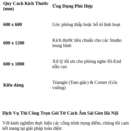
Quy Cách Kích Thước
Ứng Dụng Phù Hợp
(mm)
600 x 600
Góc phòng thấp hoặc bố trí linh hoạt
Kích thước tiêu chuẩn cho các Studio
600 x 1200
trung bình
Xử lý tối ưu cho phòng nghe Hi-End
600 x 1800
trần cao
Triangle (Tam giác) & Corner (Góc
Kiểu dáng
vuông)
Dịch Vụ Thi Công Trọn Gói Từ Cách Âm Sài Gòn Hà Nội
Với kinh nghiệm thực hiện các công trình trọng điểm, chúng tôi cam
kết mang lại giải pháp toàn diện: