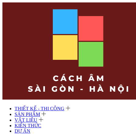
THIẾT KẾ - THI CÔNG
SẢN PHẨM
VẬT LIỆU
KIẾN THỨC
DỰ ÁN