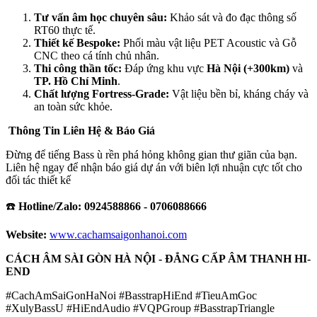
Tư vấn âm học chuyên sâu:
Khảo sát và đo đạc thông số
RT60 thực tế.
Thiết kế Bespoke:
Phối màu vật liệu PET Acoustic và Gỗ
CNC theo cá tính chủ nhân.
Thi công thần tốc:
Đáp ứng khu vực
Hà Nội (+300km)
và
TP. Hồ Chí Minh
.
Chất lượng Fortress-Grade:
Vật liệu bền bỉ, kháng cháy và
an toàn sức khỏe.
Thông Tin Liên Hệ & Báo Giá
Đừng để tiếng Bass ù rền phá hỏng không gian thư giãn của bạn.
Liên hệ ngay để nhận báo giá dự án với biên lợi nhuận cực tốt cho
đối tác thiết kế
☎️
Hotline/Zalo:
0924588866 - 0706088666
Website:
www.cachamsaigonhanoi.com
CÁCH ÂM SÀI GÒN HÀ NỘI - ĐẲNG CẤP ÂM THANH HI-
END
#CachAmSaiGonHaNoi #BasstrapHiEnd #TieuAmGoc
#XulyBassU #HiEndAudio #VQPGroup #BasstrapTriangle