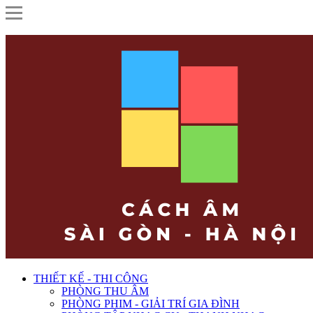
THIẾT KẾ - THI CÔNG
PHÒNG THU ÂM
PHÒNG PHIM - GIẢI TRÍ GIA ĐÌNH